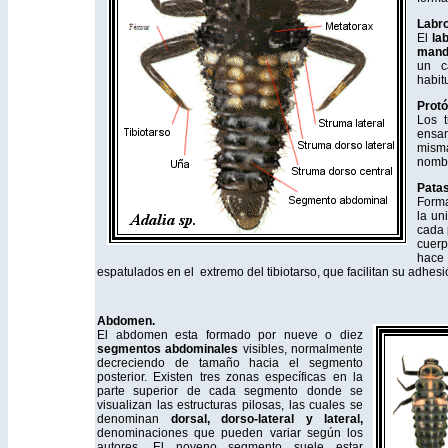
Labro
El
la
mand
un c
habit
Protó
Los t
ensa
misma
nombr
Patas
Forma
la un
cada 
cuerp
hace 
espatulados en el extremo del tibiotarso, que facilitan su adhesi
Abdomen.
El abdomen esta formado por nueve o diez
segmentos
abdominales
visibles, normalmente
decreciendo de tamaño hacia el segmento
posterior. Existen tres zonas específicas en la
parte superior de cada segmento donde se
visualizan las estructuras pilosas, las cuales se
denominan
dorsal, dorso-lateral y lateral,
denominaciones que pueden variar según los
autores. El noveno segmento suele estar