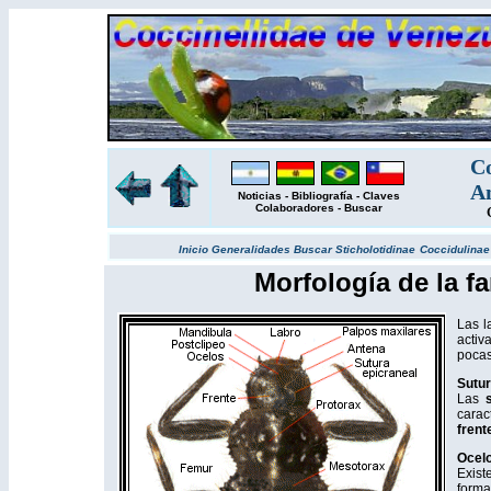
Co
Am
Noticias
-
Bibliografía
-
Claves
Colaboradores
-
Buscar
Inicio
Generalidades
Buscar
Sticholotidinae
Coccidulina
Morfología de la fa
Las l
activ
pocas
Sutur
Las
carac
frent
Ocelo
Exist
forma