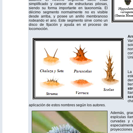
simplificado y carecer de estructuras pilosas,
siendo su forma importante en taxonomía. El
décimo segmento normalmente no es visible
desde arriba, y posee un anillo membranoso
rodeando el ano. Este segmento sirve como un
disco de fijación y ayuda en el proceso de
locomoción.
Ar
Var
so
nom
co
Uni
La 
es
de
ll
st
ll
sc
ch
aplicación de estos nombres según los autores.
Además, gran
espículas ll
curvadas y 
especialmente
proyecciones