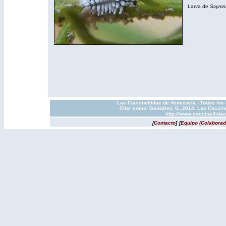
Larva de
Scymnu
Las Coccinellidae de Venezuela - Todos los
Citar como: González, G.,2014. Los Coccine
http://www.coccinellida
[
Contacto
]
[
Equipo (Colaborad