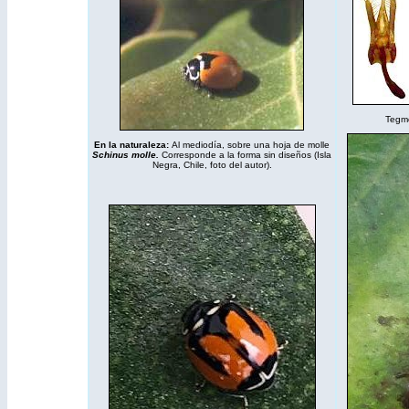
Tegme
En la naturaleza:
Al mediodía, sobre una hoja de molle
Schinus molle.
Corresponde a la forma sin diseños (Isla
Negra, Chile, foto del autor).