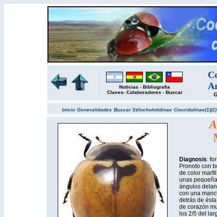
Co
Am
Noticias
-
Bibliografia
Claves
-
Colaboradores
-
Buscar
G
Inicio
Generalidades
Buscar
Stilocholotidinae
Coccidulinae(1)
(2)
A
Diagnosis
: fo
Pronoto con b
de color marfi
unas pequeñas
ángulos delant
con una manch
detrás de ést
de corazón muy
los 2/5 del lar