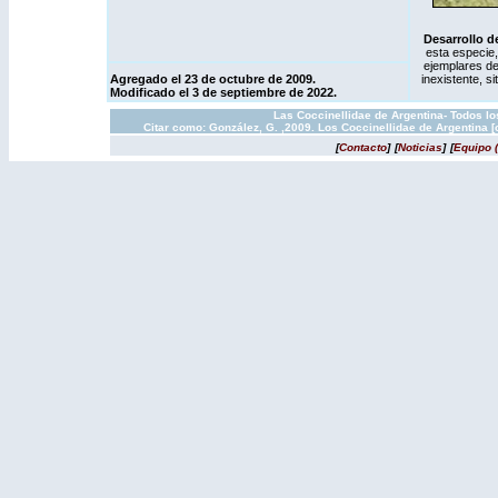
Desarrollo 
esta especie,
ejemplares de
Agregado el 23 de octubre de 2009.
inexistente, 
Modificado el 3 de septiembre de 2022
.
Las Coccinellidae de Argentina- Todos l
Citar como: González, G. ,2009. Los Coccinellidae de Argentina 
[
Contacto
]
[
Noticias
]
[
Equipo 