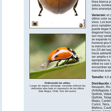
línea blanca p
sutura, bordea
área anaranja
Variacion:
el c
último color s
vivos. Los bor
poco variable
puede llegar h
diagonal hacia
son muy varia
se expande hac
humeral gira 
la mancha cen
los 2/3 del lar
hacia adelante
ser amplia e 
ejemplares la 
elitral es cas
encuentran eje
manchas anara
Tamaño:
4,0 
Ordenando las alitas:
Distribución
:
Luego de aspero aterrizaje, necesita ordenar las
Neuquén, Rio 
delicadas alas bajo el caparazón de los élitros
(Antofagasta, 
(Isla Negra, Chile, foto del autor).
Quillota, Valp
Quillota, Talag
Maipo, Carde
Curicó, Talca,
Malleco, Cautí