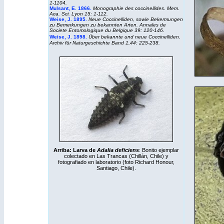
1-1104.
Mulsant, E. 1866.
Monographie des coccinellides. Mem.
Aca. Sci. Lyon 15: 1-112.
Weise, J. 1895.
Neue Coccinelliden, sowie Bekermungen
zu Bemerkungen zu bekannten Arten. Annales de
Societe Entomologique du Belgique 39: 120-146.
Weise, J. 1898.
Über bekannte und neue Coccinelliden.
Archiv für Naturgeschichte Band 1,44: 225-238.
Arriba: Larva de
Adalia deficiens
: Bonito ejemplar
colectado en Las Trancas (Chillán, Chile) y
fotografiado en l
aboratorio (foto Richard Honour,
Santiago, Chile).