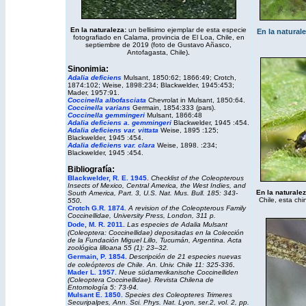
En la naturaleza:
un bellisimo ejemplar de esta especie
En la natural
fotografiado en Calama, provincia de El Loa, Chile, en
septiembre de 2019 (foto de Gustavo Añasco,
Antofagasta, Chile)
.
Sinonimia:
Adalia deficiens
Mulsant, 1850:62; 1866:49; Crotch,
1874:102; Weise, 1898:234; Blackwelder, 1945:453;
Mader, 1957:91.
Coccinella albofasciata
Chevrolat in Mulsant, 1850:64.
Coccinella varians
Germain, 1854:333 (pars).
Coccinella gemmingeri
Mulsant, 1866:48
Adalia deficiens a. gemmingeri
Blackwelder, 1945 :454.
Adalia deficiens
var.
vittata
Weise, 1895 :125;
Blackwelder, 1945 :454.
Adalia deficiens
var.
clara
Weise, 1898. :234;
Blackwelder, 1945 :454.
Bibliografía:
Blackwelder, R. E. 1945
.
Checklist of the Coleopterous
Insects of Mexico, Central America, the West Indies, and
En la naturalez
South America, Part. 3, U.S. Nat. Mus. Bull. 185: 343-
Chile, esta chi
550
.
Crotch G.R. 1874.
A revision of the Coleopterous Family
Coccinellidae
, University Press, London, 311 p.
Dode, M. R. 2011.
Las especies de Adalia Mulsant
(Coleoptera: Coccinellidae) depositadas en la Colección
de la Fundación Miguel Lillo, Tucumán, Argentina
.
Acta
zoológica lilloana 55 (1): 23–32.
Germain, P. 1854.
Descripción de 21 especies nuevas
de coleópteros de Chile. An. Univ. Chile 11: 325-336
.
Mader L. 1957.
Neue südamerikanische Coccinelliden
(Coleoptera Coccinellidae).
Revista Chilena de
Entomología
5: 73-94.
Mulsant E. 1850.
Species des Coleopteres Trimeres
Securipalpes, Ann. Sci. Phys. Nat. Lyon, ser.2, vol. 2, pp.