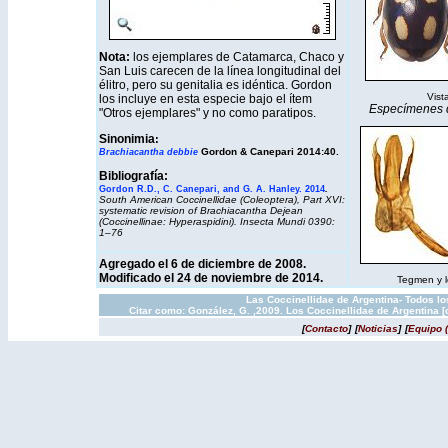
Nota:
los ejemplares de Catamarca, Chaco y
San Luis carecen de la línea longitudinal del
élitro, pero su genitalia es idéntica. Gordon
Vista
los incluye en esta especie bajo el ítem
Especímenes de
"Otros ejemplares" y no como paratipos.
Sinonimia
:
Gordon & Canepari 2014:40.
Brachiacantha debbie
Bibliografía:
.
Gordon R.D., C. Canepari, and G. A. Hanley. 2014
South American Coccinellidae (Coleoptera), Part XVI:
systematic revision of
Brachiacantha
Dejean
(Coccinellinae: Hyperaspidini).
Insecta Mundi
0390:
1–76
Agregado el 6 de diciembre de 2008.
Modificado el 24 de noviembre de 2014.
Tegmen y ló
Las Coccinellidae de Argentina- Todos l
Citar como: González, G. ,2009. Los Coccinellidae de Argentina 
[
Contacto
]
[
Noticias
]
[
Equipo 