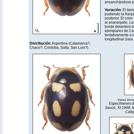
ensanchándose po
Variación:
El tam
pudiendo la franja
posterior. El colo
al anaranjado. La
borde delantero d
ejemplares de Ca
tentativamente a l
longitudinal clara
Distribución
: Argentina (Catamarca?,
Chaco?, Córdoba, Salta, San Luis?).
Vistas dorsa
Especímenes de 
Sauce, XI-1968, 
Cafay