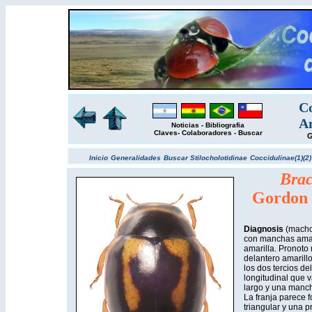
Co
Am
Noticias
-
Bibliografia
Claves
-
Colaboradores
-
Buscar
G
Inicio
Generalidades
Buscar
Stilocholotidinae
Coccidulinae(1)
(2)
Brac
Gordon 
Diagnosis
(macho)
con manchas amar
amarilla. Pronoto 
delantero amarill
los dos tercios del
longitudinal que v
largo y una manch
La franja parece
triangular y una 