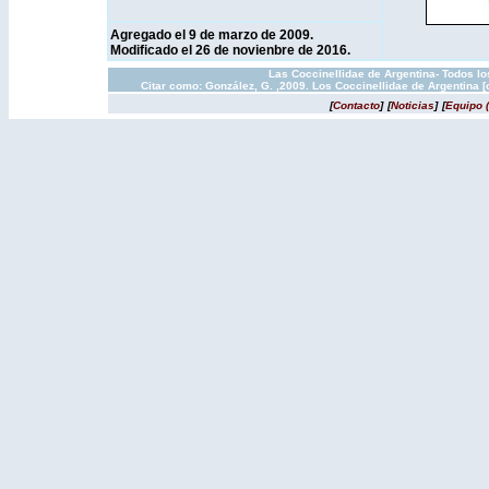
Agregado el 9 de marzo de 2009.
Modificado el 26 de novienbre de 2016.
Las Coccinellidae de Argentina- Todos l
Citar como: González, G. ,2009. Los Coccinellidae de Argentina 
[
Contacto
]
[
Noticias
]
[
Equipo 