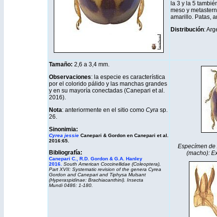
la 3 y la 5 tambi
meso y metastern
amarillo. Patas, 
Distribución
: Arg
Tamaño:
2,6 a 3,4 mm.
Observaciones
: la especie es característica
por el colorido pálido y las manchas grandes
y en su mayoría conectadas (Canepari et al.
2016).
Nota
: anteriormente en el sitio como
Cyra
sp.
26.
Sinonimia:
Cyrea jessie
Canepari & Gordon en Canepari et al.
2016:65.
Especímen de Ar
Bibliografía:
(macho): Ex
Canepari C., R.D. Gordon & G.A. Hanley
2016.
South American Coccinellidae (Coleoptera),
Part XVII: Systematic revision of the genera
Cyrea
Gordon and Canepari and
Tiphysa
Mulsant
(Hyperaspidinae: Brachiacanthini).
Insecta
Mundi
0486: 1-180.