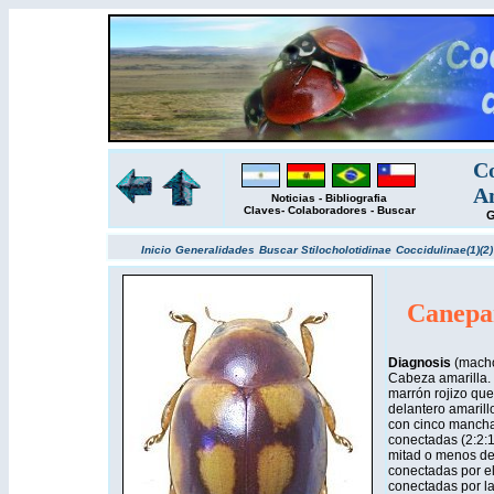
Co
Am
Noticias
-
Bibliografia
Claves
-
Colaboradores
-
Buscar
G
Inicio
Generalidades
Buscar
Stilocholotidinae
Coccidulinae(1)
(2)
Canepa
Diagnosis
(macho
Cabeza amarilla.
marrón rojizo que
delantero amarill
con cinco mancha
conectadas (2:2:1
mitad o menos del
conectadas por el 
conectadas por la 