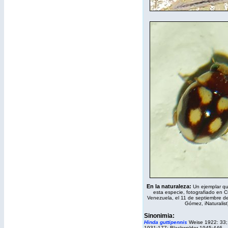
En la naturaleza:
Un ejemplar q
esta especie, fotografiado en 
Venezuela, el 11 de septiembre d
Gómez,
iNaturalist
Sinonimia:
Hinda guttipennis
Weise 1922: 33;
1931:177; Blackwelder 1945:446.