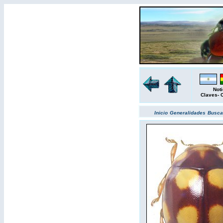
Noti
Claves
-
Inicio
Generalidades
Busc