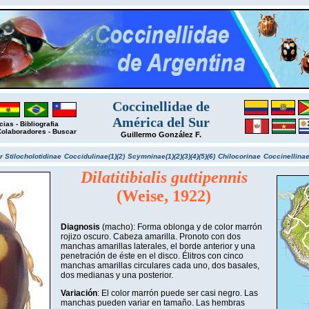
Coccinellidae de
América del Sur
cias
-
Bibliografia
Colaboradores
-
Buscar
Guillermo González F.
ar
Stilocholotidinae
Coccidulinae(1)
(2)
Scymninae(1)
(2)
(3)
(4)
(5)
(6)
Chilocorinae
Coccinellinae
Dilatitibialis guttipennis
(Weise, 1922)
Diagnosis
(macho): Forma oblonga y de color marrón
rojizo oscuro. Cabeza amarilla. Pronoto con dos
manchas amarillas laterales, el borde anterior y una
penetración de éste en el disco. Élitros con cinco
manchas amarillas circulares cada uno, dos basales,
dos medianas y una posterior.
Variación
: El color marrón puede ser casi negro. Las
manchas pueden variar en tamaño. Las hembras