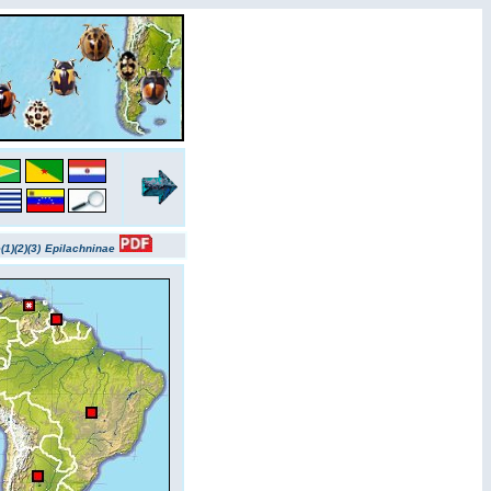
(1)
(2)
(3)
Epilachninae