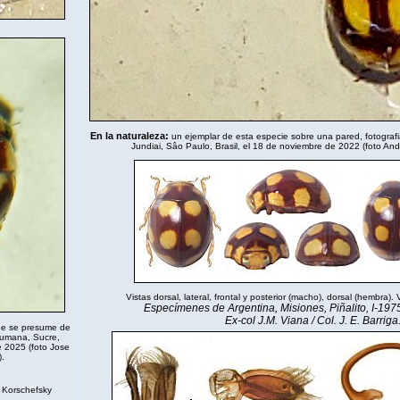
En la naturaleza:
un ejemplar de esta especie sobre una pared, fotograf
Jundiai, Sâo Paulo, Brasil, el 18 de noviembre de 2022 (foto And
Vistas dorsal, lateral, frontal y posterior (macho), dorsal (hembra).
Especímenes de Argentina, Misiones, Piñalito, I-1975,
Ex-col J.M. Viana / Col. J. E. Barriga
ue se presume de
Cumana, Sucre,
e 2025 (foto Jose
).
 Korschefsky