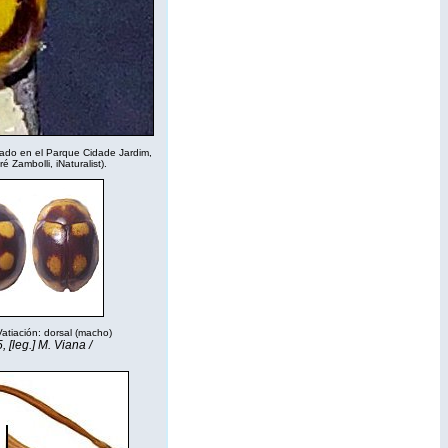
iado en el Parque Cidade Jardim,
ré Zambolli,
iNaturalist
).
 Vatiación: dorsal (macho)
 [leg.] M. Viana /
.