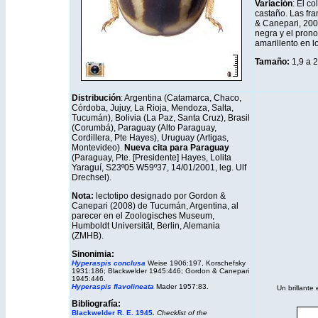
Variación
: El c
castaño. Las fr
& Canepari, 200
negra y el pron
amarillento en l
Tamaño:
1,9 a 
Distribución
: Argentina (Catamarca, Chaco,
Córdoba, Jujuy, La Rioja, Mendoza, Salta,
Tucumán), Bolivia (La Paz, Santa Cruz), Brasil
(Corumbá), Paraguay (Alto Paraguay,
Cordillera, Pte Hayes), Uruguay (Artigas,
Montevideo).
Nueva cita para Paraguay
(Paraguay, Pte. [Presidente] Hayes, Lolita
Yaraguí, S23º05 W59º37, 14/01/2001, leg. Ulf
Drechsel).
Nota:
lectotipo designado por Gordon &
Canepari (2008) de Tucumán, Argentina, al
parecer en el Zoologisches Museum,
Humboldt Universität, Berlin, Alemania
(ZMHB).
Sinonimia:
Hyperaspis conclusa
Weise 1906:197, Korschefsky
1931:186; Blackwelder 1945:446; Gordon & Canepari
1945:446.
Hyperaspis flavolineata
Mader 1957:83.
Un brillante
Bibliografía:
Blackwelder R. E. 1945
.
Checklist of the