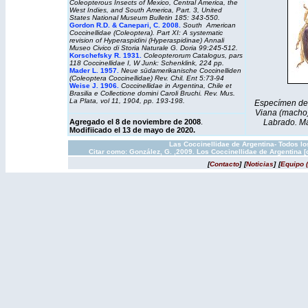
Coleopterous Insects of Mexico, Central America, the
West Indies, and South America, Part. 3,
United
States National Museum Bulletin
185: 343-550.
Gordon R.D. & Canepari, C. 2008.
South American
Coccinellidae (Coleoptera). Part XI: A systematic
revision of Hyperaspidini (Hyperaspidinae) Annali
Museo Civico di Storia Naturale G. Doria 99:245-512.
Korschefsky R. 1931.
Coleopterorum Catalogus
, pars
118 Coccinellidae I, W Junk: Schenklink, 224 pp.
Mader L. 1957.
Neue südamerikanische Coccinelliden
(Coleoptera Coccinellidae) Rev. Chil. Ent 5:73-94
Weise J. 1906.
Coccinellidae in Argentina, Chile et
Brasilia e Collectione domini Caroli Bruchi. Rev. Mus.
La Plata, vol 11, 1904, pp. 193-198.
Especímen de A
Viana (macho).
Labrado. Mal
Agregado el 8 de noviembre de 2008
.
Modifiicado el 13 de mayo de 2020.
Las Coccinellidae de Argentina- Todos l
Citar como: González, G. ,2009. Los Coccinellidae de Argentina 
[
Contacto
]
[
Noticias
]
[
Equipo 