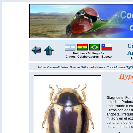
Co
Am
Noticias
-
Bibliografia
Claves
-
Colaboradores
-
Buscar
G
Inicio
Generalidades
Buscar
Stilocholotidinae
Coccidulinae(1)
(2)
Hype
Diagnosis
: For
amarilla. Protora
encerrando a ca
Elitros con dos f
angosta, irregul
mitad y en el ex
del ancho del él
cercana de la su