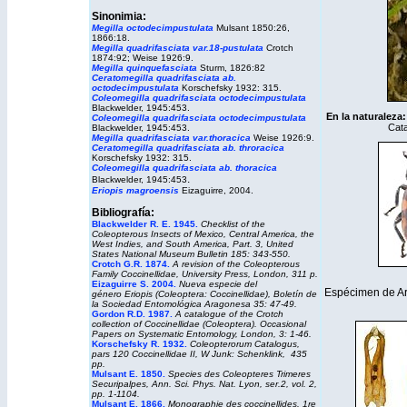
Sinonimia:
Megilla octodecimpustulata
Mulsant 1850:26,
1866:18.
Megilla quadrifasciata var.18-pustulata
Crotch
1874:92; Weise 1926:9.
Megilla
quinquefasciata
Sturm, 1826:82
Ceratomegilla quadrifasciata ab.
octodecimpustulata
Korschefsky 1932: 315.
Coleomegilla quadrifasciata octodecimpustulata
Blackwelder, 1945:453.
En la naturaleza:
Coleomegilla quadrifasciata octodecimpustulata
Cata
Blackwelder, 1945:453.
Megilla quadrifasciata var.thoracica
Weise 1926:9.
Ceratomegilla quadrifasciata ab. throracica
Korschefsky 1932: 315.
Coleomegilla quadrifasciata ab. thoracica
.
Blackwelder, 1945:453
Eriopis magroensis
Eizaguirre, 2004.
Bibliografía:
Blackwelder R. E. 1945.
Checklist of the
Coleopterous Insects of Mexico, Central America, the
West Indies, and South America, Part. 3,
United
States National Museum Bulletin
185: 343-550.
Crotch G.R. 1874.
A revision of the Coleopterous
Family Coccinellidae
, University Press, London, 311 p.
Eizaguirre S. 2004.
Nueva especie del
Espécimen de Arg
género
Eriopis
(Coleoptera: Coccinellidae),
Boletín de
la Sociedad Entomológica Aragonesa
35: 47-49.
Gordon R.D. 1987.
A catalogue of the Crotch
collection of Coccinellidae (Coleoptera).
Occasional
Papers on Systematic Entomology,
London, 3: 1-46.
Korschefsky R. 1932.
Coleopterorum Catalogus
,
pars 120 Coccinellidae II, W Junk: Schenklink, 435
pp.
Mulsant E. 1850.
Species des Coleopteres Trimeres
Securipalpes, Ann. Sci. Phys. Nat. Lyon, ser.2, vol. 2,
pp. 1-1104.
Mulsant E. 1866
.
Monographie des coccinellides. 1re