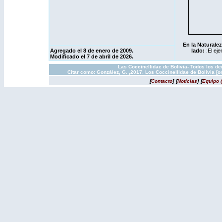
En la Naturalez
Agregado el 8 de enero de 2009.
lado:
:El ej
Modificado el 7 de abril de 2026.
Las Coccinellidae de Bolivia- Todos los d
Citar como: González, G. ,2017. Los Coccinellidae de Bolivia [
[
Contacto
]
[
Noticias
]
[
Equipo 