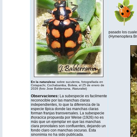
pasado los cuale
(Hymenoptera Bra
En la naturaleza:
sobre suculenta, fotografiada en
Cotapachi, Cochabamba, Bolivia, el 25 de enero de
2026 (foto Jose Balderrama,
iNaturalist
)
Observaciones:
La subespecie es facilmente
reconocible por las manchas claras
independientes, lo que la diferencia de la
especie típica donde las manchas claras
forman franjas transversales. La subespecie
thoracica
propuesta por Weise (1926) no es
más que un ejemplar en que las manchas
clara pronotales son confluentes, dejando un
fondo claro con manchas oscuras. Esta
sinonimia no ha sido publicada.