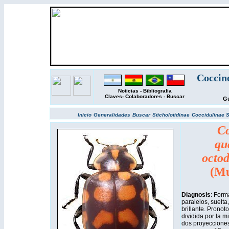
Coccin
Noticias
-
Bibliografia
Claves
-
Colaboradores
-
Buscar
Gu
Inicio
Generalidades
Buscar
Sticholotidinae
Coccidulinae
S
Co
qu
octo
(Mu
Diagnosis
: Form
paralelos, suelta
brillante. Prono
dividida por la m
dos proyecciones 