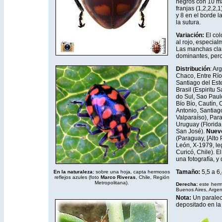
negros con 10 m
franjas (1,2,2,2,1
y 8 en el borde la
la sutura.
Variación:
El col
al rojo, especial
Las manchas cla
dominantes, pero
Distribución
: Ar
Chaco, Entre Ríos
Santiago del Est
Brasil (Espiritu 
do Sul, Sao Paulo
Bío Bío, Cautín,
Antonio, Santiago
Valparaíso), Para
Uruguay (Florida
San José).
Nuevo
(Paraguay, [Alto
León, X-1979, leg
Curicó, Chile). E
una fotografía, y
Tamaño:
5,5 a 6
En la naturaleza:
sobre una hoja, capta hermosos
reflejos azules (foto
Marco Riveras
, Chile, Región
Metropolitana).
Derecha:
este hermo
Buenos Aires, Argen
Nota:
Un paralec
depositado en la