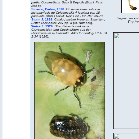
partie. Coccinelliens.
Savy & Deyrolle (Eds.), Paris,
294 pp.
Stuardo, Carlos, 1928.
Observaciones sobre la
metamorfosis de
Coleomegilla 4-fasciata
var. 18-
postulata (Muls.) Cockll.
Rev. Chil. Hist. Nat.
65-73
.
Tegmen en vista 
Sturm J. 1826.
Catalog meiner Insecten Sammlung
Espéci
Erster Theil Kafer
, 207 pp. 4 pls. Nurnberg.
Weise J. 1926.
Uber Bekante und neue
Chrysomeliden und Coccinelliden aus der
Ricksmuseum zu Stockolm. Arkiv för Zoologi 18 A, 34:
1-34 (1926).