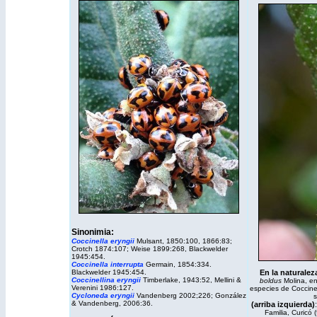
Sinonimia:
Coccinella eryngii
Mulsant, 1850:100, 1866:83;
Crotch 1874:107; Weise 1899:268, Blackwelder
1945:454.
Coccinella interrupta
Germain, 1854:334.
Blackwelder 1945:454.
En la naturalez
Coccinellina eryngii
Timberlake, 1943:52, Mellini &
boldus
Molina, en
Verenini 1986:127.
especies de Coccinel
Cycloneda eryngii
Vandenberg 2002;226; González
s
& Vandenberg, 2006:36.
(arriba izquierda)
Familia, Curicó