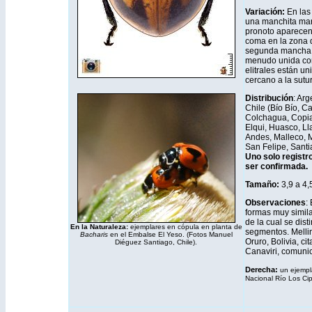
Variación:
En las
una manchita marf
pronoto aparecen
coma en la zona di
segunda mancha la
menudo unida co
elitrales están u
cercano a la sutur
Distribución
: Arg
Chile (Bío Bío, 
Colchagua, Copiap
Elqui, Huasco, Ll
Andes, Malleco, Me
San Felipe, Santia
Uno solo registr
ser confirmada.
Tamaño:
3,9 a 4
Observaciones
:
formas muy simil
de la cual se dis
En la Naturaleza:
ejemplares en cópula en planta de
segmentos. Mellini
Bacharis
en el Embalse El Yeso. (Fotos Manuel
Oruro, Bolivia, ci
Diéguez Santiago, Chile).
Canaviri, comunic
Derecha:
un ejempla
Nacional Río Los Ci