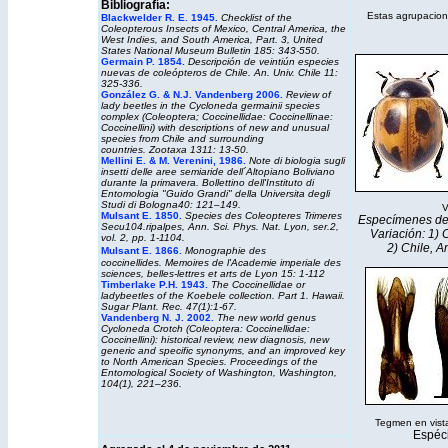
Bibliografía:
Estas agrupacione
Blackwelder R. E. 1945.
Checklist of the
Coleopterous Insects of Mexico, Central America, the
West Indies, and South America, Part. 3,
United
States National Museum Bulletin
185: 343-550.
Germain P. 1854.
Descripción de veintiún especies
nuevas de coleópteros de Chile. An. Univ. Chile 11:
325-336.
González G. & N.J. Vandenberg 2006.
Review of
lady beetles in the
Cycloneda germainii
species
complex (Coleoptera; Coccinellidae: Coccinellinae:
Coccinellini) with descriptions of new and unusual
species from Chile and surrounding
countries.
Zootaxa
1311: 13-50.
Mellini E. & M. Verenini, 1986.
Note di biologia sugli
insetti delle aree semiaride dell´Altopiano Boliviano
durante la primavera.
Bollettino dell'Instituto di
Entomologia "Guido Grandi" della Universita degli
Studi di Bologna
40: 121–149.
V
Mulsant E. 1850.
Species des Coleopteres Trimeres
Especímenes de C
Secu104.ripalpes, Ann. Sci. Phys. Nat. Lyon, ser.2,
Variación: 1) 
vol. 2, pp. 1-1104.
2) Chile, 
Mulsant E. 1866
.
Monographie des
coccinellides.
Memoires de l'Academie imperiale des
sciences, belles-lettres et arts de Lyon
15: 1-112
Timberlake P.H. 1943.
The Coccinellidae or
ladybeetles of the Koebele collection. Part 1. Hawaii.
Sugar Plant. Rec. 47(1):1-67.
Vandenberg N. J. 2002.
The new world genus
Cycloneda Crotch (Coleoptera: Coccinellidae:
Coccinellini): historical review, new diagnosis, new
generic and specific synonyms, and an improved key
to North American Species. Proceedings of the
Entomological Society of Washington, Washington,
104(1), 221–236.
Tegmen en vista 
Espéc