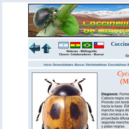
Coccin
Noticias
-
Bibliografia
Claves
-
Colaboradores
-
Buscar
Gu
Inicio
Generalidades
Buscar
Sticholotidinae
Coccidulinae
S
Cyc
(M
Diagnosis
: Forma
Cabeza negra con 
Pronoto con borde
hacia la base. Él
mancha negra disc
más cercana a la 
proyectada difusa
segunda mancha ap
y patas negras.