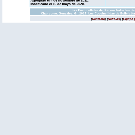
Agregado el 4 de noviembre de 2011.
Modificado el 10 de mayo de 2020.
Las Coccinellidae de Bolivia- Todos los d
Citar como: González, G. ,2017. Los Coccinellidae de Bolivia [
[
Contacto
]
[
Noticias
]
[
Equipo 