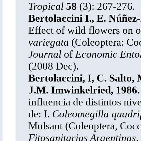
Tropical
58
(3): 267-276.
Bertolaccini I., E. Núñez
Effect of wild flowers on 
variegata
(Coleoptera: Cocc
Journal
of
Economic Ento
(2008 Dec).
Bertolaccini, I, C. Salto
J.M. Imwinkelried, 1986.
influencia de distintos niv
de: I.
Coleomegilla quadri
Mulsant (Coleoptera, Cocc
Fitosanitarias Argentinas
.