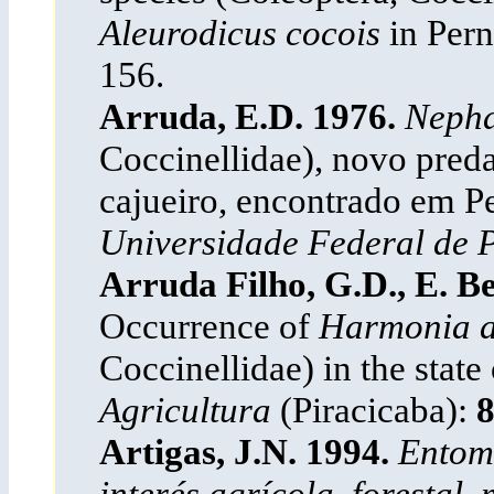
Aleurodicus cocois
in Per
156.
Arruda, E.D. 1976.
Nepha
Coccinellidae), novo pred
cajueiro, encontrado em 
Universidade Federal de
Arruda Filho, G.D., E. Be
Occurrence of
Harmonia a
Coccinellidae) in the state
Agricultura
(Piracicaba):
Artigas, J.N. 1994.
Entomo
interés agrícola, forestal,