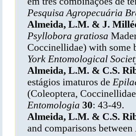
em três combinações de te
Pesquisa Agropecuária Br
Almeida, L.M. & J. Millé
Psyllobora gratiosa
Mader,
Coccinellidae) with some b
York Entomological Socie
Almeida, L.M. & C.S. Rib
estágios imaturos de
Epila
(Coleoptera, Coccinellidae
Entomologia
30
: 43-49.
Almeida, L.M. & C.S. Rib
and comparisons between