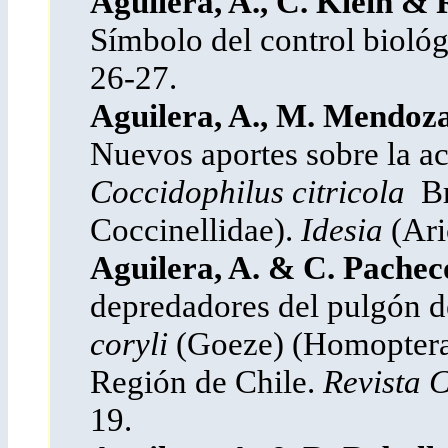
Aguilera, A., C. Klein & 
Símbolo del control biológ
26-27.
Aguilera, A., M. Mendoza
Nuevos aportes sobre la a
Coccidophilus citricola
Br
Coccinellidae).
Idesia
(Ari
Aguilera, A. & C. Pachec
depredadores del pulgón d
coryli
(Goeze) (Homoptera
Región de Chile.
Revista 
19.