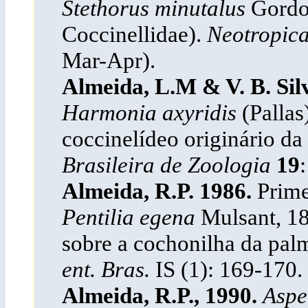
Stethorus minutalus
Gordo
Coccinellidae).
Neotropic
Mar-Apr).
Almeida, L.M & V. B. Sil
Harmonia axyridis
(Pallas
coccinelídeo originário da 
Brasileira de Zoologia
19
Almeida, R.P. 1986.
Prime
Pentilia egena
Mulsant, 18
sobre a cochonilha da palm
ent. Bras.
IS (1): 169-170.
Almeida, R.P., 1990.
Aspe