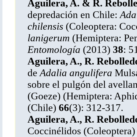
Aguilera, A. & R. Reboll
depredación en Chile:
Adal
chilensis
(Coleoptera: Cocc
lanigerum
(Hemiptera: Pe
Entomología
(2013)
38
: 5
Aguilera, A., R. Rebolled
de
Adalia angulifera
Mulsa
sobre el pulgón del avell
(Goeze) (Hemiptera: Aphi
(Chile)
66
(3): 312-317.
Aguilera, A., R. Rebolled
Coccinélidos (Coleoptera