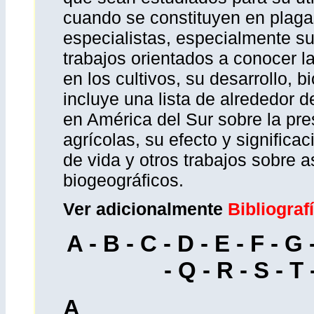
cuando se constituyen en plaga
especialistas, especialmente s
trabajos orientados a conocer l
en los cultivos, su desarrollo, b
incluye una lista de alrededor d
en América del Sur sobre la pre
agrícolas, su efecto y significac
de vida y otros trabajos sobre a
biogeográficos.
Ver adicionalmente
Bibliograf
A
-
B
-
C
-
D
-
E
-
F
-
G
-
Q
-
R
-
S
-
T
A