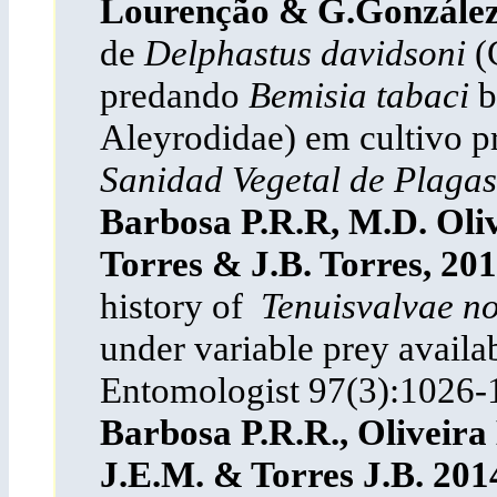
Lourenção &
G.
González
de
Delphastus davidsoni
(
predando
Bemisia tabaci
b
Aleyrodidae) em cultivo p
Sanidad Vegetal de Plagas
Barbosa P.R.R, M.D. Olive
Torres & J.B. Torres, 201
history of
Tenuisvalvae n
under variable prey availab
Entomologist 97(3):1026-
Barbosa P.R.R., Oliveira 
J.E.M. & Torres J.B. 201