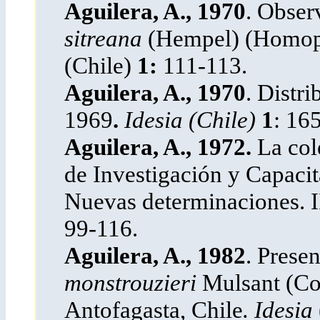
Aguilera, A., 1970
. Obser
sitreana
(Hempel) (Homopt
(Chile)
1:
111-113.
Aguilera, A., 1970
. Distr
1969
.
Idesia (Chile)
1
: 16
Aguilera, A., 1972.
La col
de Investigación y Capacit
Nuevas determinaciones. I
99-116.
Aguilera, A., 1982
. Prese
monstrouzieri
Mulsant (Col
Antofagasta, Chile
. Idesia