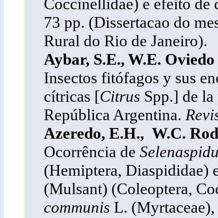
Coccinellidae) e efeito de 
73 pp. (Dissertacao do me
Rural do Rio de Janeiro).
Aybar, S.E., W.E. Oviedo
Insectos fitófagos y sus e
cítricas [
Citrus
Spp.] de la
República Argentina.
Revis
Azeredo, E.H., W.C. Rod
Ocorrência de
Selenaspidu
(Hemiptera, Diaspididae) 
(Mulsant) (Coleoptera, Co
communis
L. (Myrtaceae),