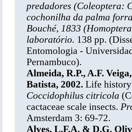
predadores (Coleoptera: C
cochonilha da palma forra
Bouché, 1833 (Homoptera:
laboratório.
138 pp. (Diss
Entomologia - Universidad
Pernambuco).
Almeida, R.P., A.F. Veig
Batista, 2002.
Life history
Coccidophilus citricola
(Co
cactaceae scale insects.
Pr
Amsterdam 3: 69-72.
Alves, L.F.A. & D.G. Oliv