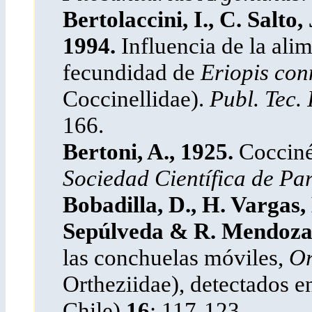
Bertolaccini, I., C. Salto
1994.
Influencia de la alim
fecundidad de
Eriopis co
Coccinellidae).
Publ. Tec.
166.
Bertoni, A., 1925.
Cocciné
Sociedad Científica de P
Bobadilla, D., H. Vargas,
Sepúlveda & R. Mendoza
las conchuelas móviles,
Or
Ortheziidae), detectados en
Chile)
16
: 117-123.