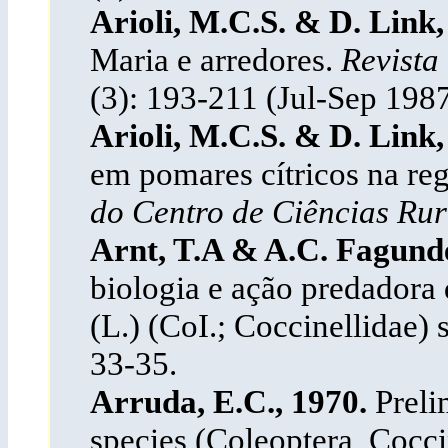
Arioli, M.C.S. & D. Link
Maria e arredores.
Revista
(3): 193-211 (Jul-Sep 198
Arioli, M.C.S. & D. Link
em pomares cítricos na re
do Centro de Ciências Rur
Arnt, T.A & A.C. Fagund
biologia e ação predadora 
(L.) (CoI.; Coccinellidae) 
33-35.
Arruda, E.C., 1970.
Preli
species (Coleoptera, Cocci