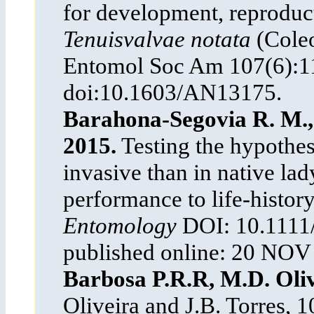
for development, reproduct
Tenuisvalvae notata
(Coleo
Entomol Soc Am 107(6):1
doi:10.1603/AN13175.
Barahona-Segovia R. M., 
2015.
Testing the hypothesi
invasive than in native la
performance to life-history
Entomology
DOI: 10.1111/e
published online: 20 NOV
Barbosa P.R.R, M.D. Oliv
Oliveira and J.B. Torres, 1