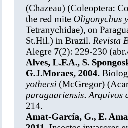
(Chazeau) (Coleoptera: Coc
the red mite
Oligonychus y
Tetranychidae), on Paragua
St.Hil.) in Brazil.
Revista B
Alegre
7
(2): 229-230 (abr.
Alves, L.F.A., S. Spongosk
G.J.Moraes, 2004.
Biolog
yothersi
(McGregor) (Acar
paraguariensis
.
Arquivos d
214.
Amat-García, G., E. Ama
2011.
Insectos invasores e