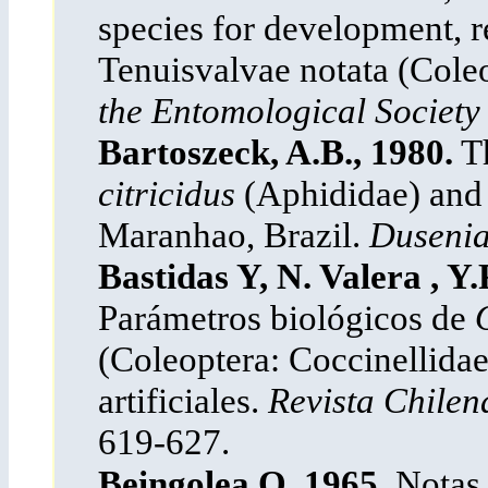
species for development, r
Tenuisvalvae notata (Coleo
the Entomological Society
Bartoszeck, A.B., 1980.
Th
citricidus
(Aphididae) and i
Maranhao, Brazil.
Duseni
Bastidas Y, N. Valera , Y
Parámetros biológicos de
(Coleoptera: Coccinellidae
artificiales.
Revista Chilen
619-627.
Beingolea,O. 1965.
Notas