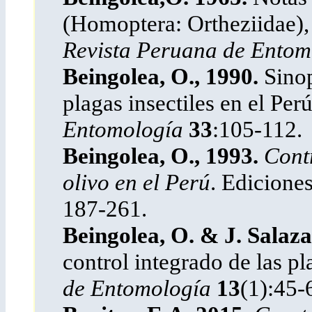
(Homoptera: Ortheziidae), 
Revista Peruana de Ento
Beingolea, O., 1990.
Sinop
plagas insectiles en el Per
Entomología
33
:105-112.
Beingolea, O., 1993.
Contr
olivo en el Perú
. Edicione
187-261.
Beingolea, O. & J. Salaza
control integrado de las pl
de Entomología
13
(1):45-