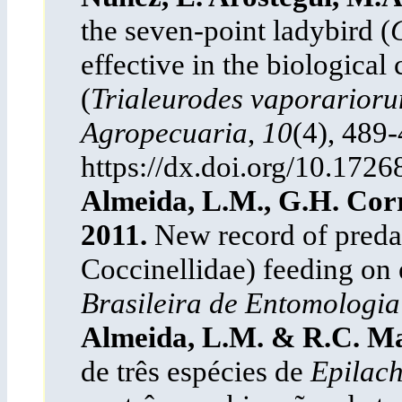
the seven-point ladybird (
effective in the biological 
(
Trialeurodes vaporarior
Agropecuaria
,
10
(4), 489-
https://dx.doi.org/10.1726
Almeida, L.M., G.H. Corr
2011.
New record of predat
Coccinellidae) feeding on e
Brasileira de Entomologi
Almeida, L.M. & R.C. Ma
de três espécies de
Epilac