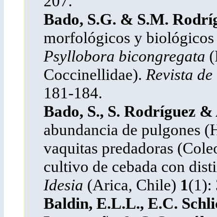
207.
Bado, S.G. & S.M. Rodrí
morfológicos y biológicos
Psyllobora bicongregata
(
Coccinellidae).
Revista de
181-184.
Bado, S., S. Rodríguez & 
abundancia de pulgones (
vaquitas predadoras (Coleo
cultivo de cebada con distin
Idesia
(Arica, Chile)
1
(1):
Baldin,
E.L.L.,
E.C. Schli