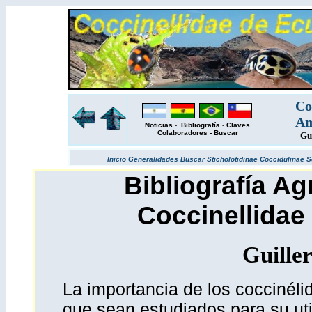
Co
Am
Noticias
-
Bibliografía
-
Claves
Colaboradores
-
Buscar
Gu
Inicio
Generalidades
Buscar
Sticholotidinae
Coccidulinae
S
Bibliografía Ag
Coccinellidae
Guille
La importancia de los coccinélid
que sean estudiados para su util