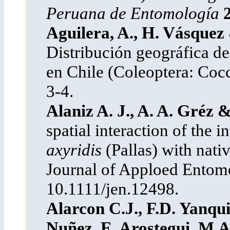
Peruana de Entomología
Aguilera, A., H. Vásquez
Distribución geográfica d
en Chile (Coleoptera: Cocc
3-4.
Alaniz A. J., A. A. Gréz 
spatial interaction of the 
axyridis
(Pallas) with nati
Journal of Apploed Ento
10.1111/jen.12498.
Alarcon C.J., F.D. Yanqu
Nuñez, E. Arostegui, M.