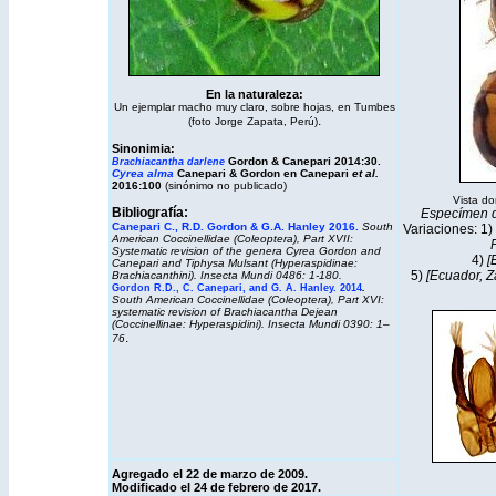
En la naturaleza:
Un ejemplar macho muy claro, sobre hojas, en Tumbes
.
(foto Jorge Zapata, Perú)
Sinonimia:
Gordon & Canepari 2014:30.
Brachiacantha darlene
Cyrea alma
Canepari & Gordon en Canepari
et al.
2016:100
(sinónimo no publicado)
Vista dor
Bibliografía:
Especímen de
Canepari C., R.D. Gordon & G.A. Hanley 2016.
South
Variaciones: 1)
American Coccinellidae (Coleoptera), Part XVII:
P
Systematic revision of the genera
Cyrea
Gordon and
4)
[E
Canepari and
Tiphysa
Mulsant (Hyperaspidinae:
5)
[Ecuador, Z
Brachiacanthini).
Insecta Mundi
0486: 1-180.
.
Gordon R.D., C. Canepari, and G. A. Hanley. 2014
South American Coccinellidae (Coleoptera), Part XVI:
systematic revision of
Brachiacantha
Dejean
(Coccinellinae: Hyperaspidini).
Insecta Mundi
0390: 1–
.
76
Agregado el 22 de marzo de 2009.
Modificado el 24 de febrero de 2017.