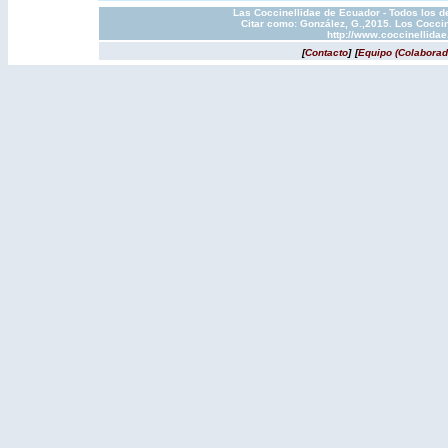
Las Coccinellidae de Ecuador - Todos los d
Citar como: González, G.,2015. Los Coccin
http://www.coccinellida
[
Contacto
]
[
Equipo (Colaborad