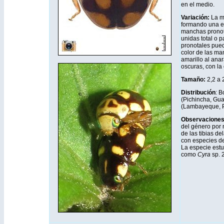
en el medio.
Variación:
La ma
formando una es
manchas pronot
unidas total o 
pronotales pued
color de las ma
amarillo al an
oscuras, con la
Tamaño:
2,2 a
Distribución
: B
(Pichincha, Gua
(Lambayeque, Pi
Observacione
del género por 
de las tibias de
con especies d
La especie estu
como
Cyra
sp. 2