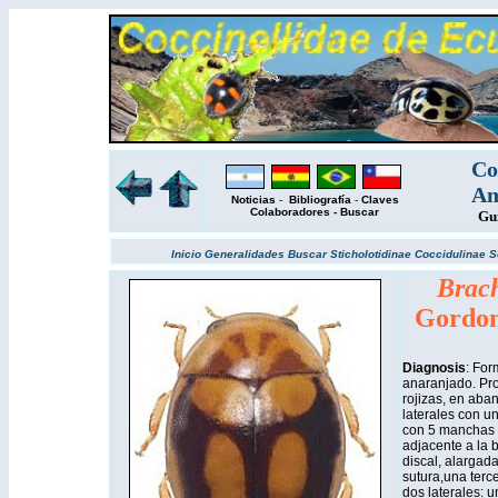
Co
Am
Noticias
-
Bibliografía
-
Claves
Colaboradores
-
Buscar
Gu
Inicio
Generalidades
Buscar
Sticholotidinae
Coccidulinae
S
Brach
Gordon
Diagnosis
: For
anaranjado. Pr
rojizas, en aban
laterales con un
con 5 manchas 
adjacente a la 
discal, alargad
sutura,una terce
dos laterales: 