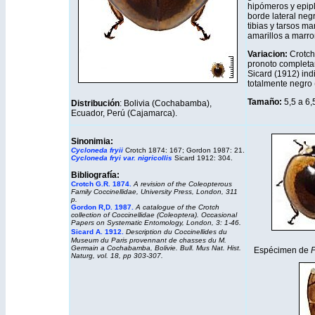
hipómeros y epipl
borde lateral neg
tibias y tarsos m
amarillos a marro
Variacion:
Crotch 
pronoto completa
Sicard (1912) ind
totalmente negro 
Tamaño:
5,5 a 6
Distribución
: Bolivia (Cochabamba),
Ecuador, Perú (Cajamarca).
Sinonimia:
Cycloneda fryii
Crotch 1874: 167; Gordon 1987: 21.
Cycloneda fry
i var.
nigricollis
Sicard 1912: 304.
Bibliografía:
Crotch G.R. 1874.
A revision of the Coleopterous
Family Coccinellidae, University Press, London, 311
p.
Gordon R,D. 1987.
A catalogue of the Crotch
collection of Coccinellidae (Coleoptera). Occasional
Papers on Systematic Entomology, London, 3: 1-46.
Sicard A. 1912.
Description du Coccinellides du
Museum du Paris provennant de chasses du M.
Germain a Cochabamba, Bolivie. Bull. Mus Nat. Hist.
Espécimen de
P
Naturg, vol. 18, pp 303-307.