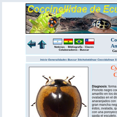
Co
Am
Noticias
-
Bibliografía
-
Claves
Colaboradores
-
Buscar
Gu
Inicio
Generalidades
Buscar
Sticholotidinae
Coccidulinae
S
Cy
C
Diagnosis
: forma
Pronoto negro con
amarillo en los d
ovaladas en el dis
anaranjados con 
gran mancha negr
éstos, ovalada, q
con una poroyecc
gasta el escutelo.