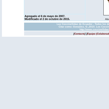
Agregado el 6 de mayo de 2007.
Modificado el 2 de octubre de 2015.
Abd
Las Coccinellidae de Ecuador - Todos los d
Citar como: González, G.,2015. Los Coccin
http://www.coccinellida
[
Contacto
]
[
Equipo (Colaborad