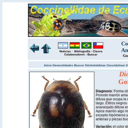
Co
Am
Noticias
-
Bibliografía
-
Claves
Colaboradores
-
Buscar
Gu
Inicio
Generalidades
Buscar
Sticholotidinae
Coccidulinae
S
Di
Go
Diagnosis
: Forma o
Pronoto marrón amar
difusa que ocupa la m
largo. Élitros negr
anaranjado difusa en 
Apice marrón algo má
excepto hipómeros y 
antenas y piezas buc
Variación:
el color d