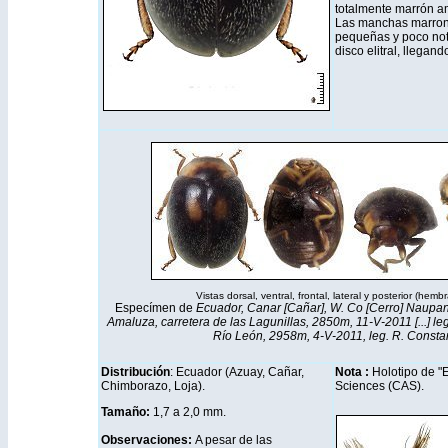
totalmente marrón am
Las manchas marrone
pequeñas y poco noto
disco elitral, llegand
Vistas dorsal, ventral, frontal, lateral y post
Especímen de
Ecuador, Canar [Cañar], W. Co [Cerro] Naupan,
Amaluza, carretera de las Lagunillas, 2850m, 11-V-2011 [...] l
Río León, 2958m, 4-V-2011, leg. R. Constan
Distribución
: Ecuador (Azuay, Cañar,
Nota :
Holotipo de "
Chimborazo, Loja).
Sciences (CAS).
Tamaño:
1,7 a 2,0 mm
.
Observaciones:
A pesar de las