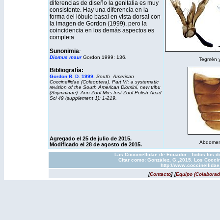
diferencias de diseño la genitalia es muy
consistente. Hay una diferencia en la
forma del lóbulo basal en vista dorsal con
la imagen de Gordon (1999), pero la
coincidencia en los demás aspectos es
completa.
Sunonimia
:
Diomus maur
Gordon 1999: 136
.
Tegmén y 
Bibliografía:
Gordon R. D. 1999.
South American
Coccinellidae (Coleoptera). Part VI: a systematic
revision of the South American Diomini, new tribu
(Scymninae). Ann Zool Mus Inst Zool Polish Acad
Sci 49 (supplement 1): 1-219.
Agregado el 25 de julio de 2015.
Abdomen 
Modificado el 28 de agosto de 2015.
Las Coccinellidae de Ecuador - Todos los d
Citar como: González, G.,2015. Los Coccin
http://www.coccinellida
[
Contacto
]
[
Equipo (Colaborad