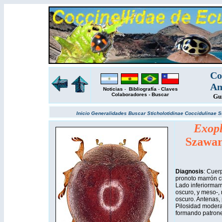
Co
Am
Noticias
-
Bibliografía
-
Claves
Colaboradores
-
Buscar
Gu
Inicio
Generalidades
Buscar
Sticholotidinae
Coccidulinae
S
Exopl
Szawar
Diagnosis
: Cuer
pronoto marrón cl
Lado inferiormarr
oscuro, y meso-, 
oscuro. Antenas, 
Pilosidad moder
formando patrone