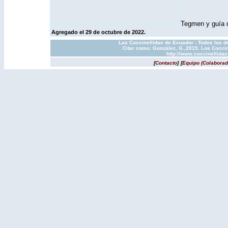
Tegmen y guía de
Agregado el 29 de octubre de 2022.
Las Coccinellidae de Ecuador - Todos los d
Citar como: González, G.,2015. Los Coccin
http://www.coccinellida
[
Contacto
]
[
Equipo (Colaborad