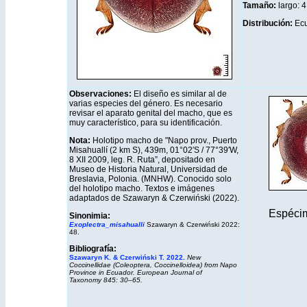
Tamaño:
largo: 4
Distribución
:
Ecu
Observaciones:
El diseño es similar al de
varias especies del género. Es necesario
revisar el aparato genital del macho, que es
muy característico, para su identificación.
Nota:
Holotipo macho de "Napo prov., Puerto
Misahuallí (2 km S), 439m, 01°02′S / 77°39′W,
8 XII 2009, leg. R. Ruta”, depositado en
Museo de Historia Natural, Universidad de
Breslavia, Polonia. (MNHW). Conocido solo
del holotipo macho. Textos e imágenes
adaptados de Szawaryn & Czerwiński (2022).
Espécim
Sinonimia:
Exoplectra_misahualli
Szawaryn & Czerwiński 2022:
48.
Bibliografía:
Szawaryn K. & Czerwiński T.
2022.
New
Coccinellidae (Coleoptera, Coccinelloidea) from Napo
Province in Ecuador. European Journal of
Taxonomy 845: 30–65.