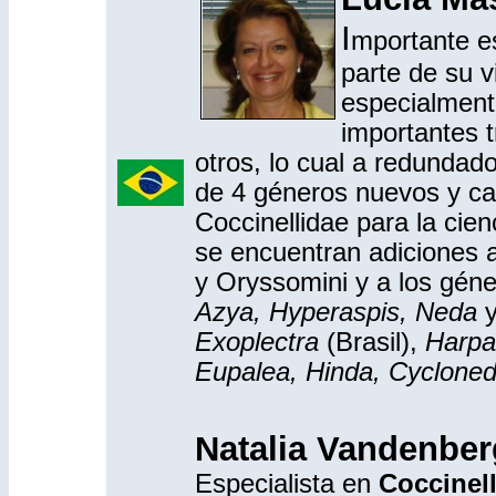
I
mportante es
parte de su 
especialmente
importantes 
otros, lo cual a redundad
de 4 géneros nuevos y ca
Coccinellidae para la cien
se encuentran adiciones a 
y Oryssomini y a los gén
Azya, Hyperaspis, Neda
Exoplectra
(Brasil),
Harpa
Eupalea, Hinda, Cyclone
Natalia Vandenber
Especialista en
Coccinel