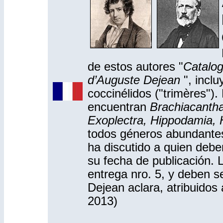
de estos autores "
Catalog
d’Auguste Dejean
", incl
coccinélidos ("trimères").
encuentran
Brachiacanth
Exoplectra, Hippodamia, 
todos géneros abundantes
ha discutido a quien debe
su fecha de publicación. 
entrega nro. 5, y deben 
Dejean aclara, atribuido
2013)