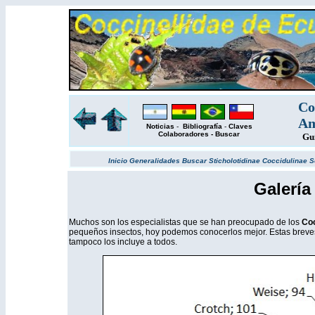
Co
Am
Noticias
-
Bibliografía
-
Claves
Colaboradores
-
Buscar
Gu
Inicio
Generalidades
Buscar
Sticholotidinae
Coccidulinae
S
Galería
Muchos son los especialistas que se han preocupado de los
Coc
pequeños insectos, hoy podemos conocerlos mejor. Estas breves
tampoco los incluye a todos.