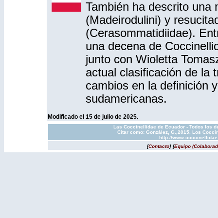
También ha descrito una n
(Madeirodulini) y resucit
(Cerasommatidiidae). Ent
una decena de Coccinelli
junto con Wioletta Tomasz
actual clasificación de la
cambios en la definición y
sudamericanas.
Modificado el 15 de julio de 2025.
Las Coccinellidae de Ecuador - Todos los d
Citar como: González, G.,2015. Los Coccin
http://www.coccinellida
[
Contacto
]
[
Equipo (Colaborad