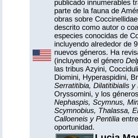
publicado innumerables t
parte de la fauna de Amé
obras sobre Coccinellidae
descrito como autor o coa
especies conocidas de Co
incluyendo alrededor de 
nuevos géneros. Ha revisa
(incluyendo el género
Del
las tribus Azyini, Cocciduli
Diomini, Hyperaspidini, B
Serratitibia, Dilatitibiali
Oryssomini, y los género
Nephaspis, Scymnus, Mi
Scymnobius, Thalassa, E
Calloeneis y Pentilia
entre
oportunidad.
Lucia Ma