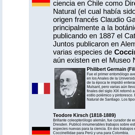
ciencia en Chile como Dir
Natural (el cual había sid
origen francés Claudio Ga
principalmente a la botán
publicando en 1887 el Cat
Juntos publicaron en Alem
varias especies de
Cocci
aún existen en el Museo N
Philibert Germain (Fi
Fue el primer entomólogo ave
en los Anales de la Universid
de la época le impidió enter
Mulsant, pero varias aún llev
finales del siglo XIX retornó
estilo polémico y pintoresco.
Natural de Santiago. Los tip
Teodore Kirsch (1818-1889)
Brillante coleopterólogo alemán, fue curador de 
Dresden. Publicó innumerables trabajos sobre es
especies nuevas para la ciencia. En dos trabajos
Coccinellidae para Perú y una para Colombia.