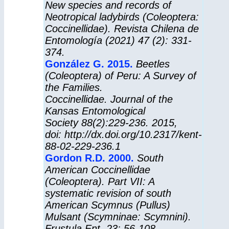
New species and records of
Neotropical ladybirds (Coleoptera:
Coccinellidae). Revista Chilena de
Entomología (2021) 47 (2): 331-
374.
González G. 2015.
Beetles
(Coleoptera) of Peru: A Survey of
the Families.
Coccinellidae. Journal of the
Kansas Entomological
Society 88(2):229-236. 2015,
doi:
http://dx.doi.org/10.2317/kent-
88-02-229-236.1
Gordon R.D. 2000
.
South
American Coccinellidae
(Coleoptera). Part VII: A
systematic revision of south
American Scymnus (Pullus)
Mulsant (Scymninae: Scymnini).
Frustula Ent. 23: 56-108.