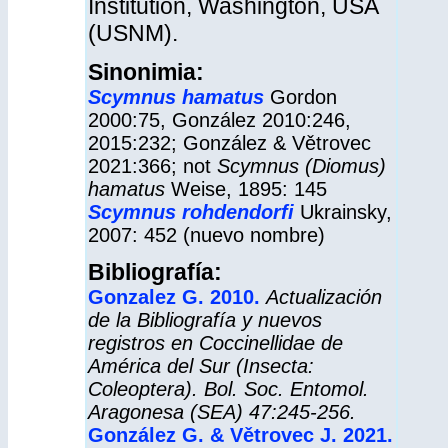
Institution, Washington, USA
(USNM).
Sinonimia:
Scymnus hamatus
Gordon
2000:75, González 2010:246,
2015:232; González & Větrovec
2021:366; not
Scymnus (Diomus)
hamatus
Weise, 1895: 145
Scymnus
rohdendorfi
Ukrainsky,
2007: 452 (nuevo nombre)
Bibliografía:
Gonzalez G. 2010.
Actualización
de la Bibliografía y nuevos
registros en Coccinellidae de
América del Sur (Insecta:
Coleoptera). Bol. Soc. Entomol.
Aragonesa (SEA) 47:245-256.
González G. & Větrovec J. 2021.