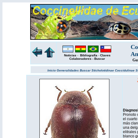
Co
Am
Noticias
-
Bibliografía
-
Claves
Colaboradores
-
Buscar
Gu
Inicio
Generalidades
Buscar
Sticholotidinae
Coccidulinae
S
Diagnos
Pronoto 
el cuarto
más claro
una delg
elitrales
blanco g