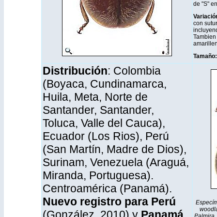
de "S" en 
Variació
con sutu
incluyen
Tambien 
amarillen
Tamaño:
Distribución
: Colombia
(Boyaca, Cundinamarca,
Huila, Meta, Norte de
Santander, Santander,
Toluca, Valle del Cauca),
Ecuador (Los Rios), Perú
(San Martín, Madre de Dios),
Surinam, Venezuela (Araguá,
Miranda, Portuguesa).
Centroamérica (Panamá).
Nuevo registro para Perú
Especím
woodl
(González, 2010) y
Panamá
Palmira,