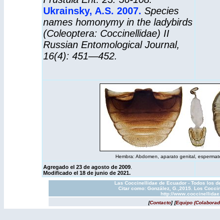
Ukrainsky, A.S. 2007.
Species
names homonymy in the ladybirds
(Coleoptera: Coccinellidae) II
Russian Entomological Journal,
16(4): 451—452.
Hembra: Abdomen, aparato genital, e
Agregado el 23 de agosto de 2009
.
Modificado el 18 de junio de 2021.
Las Coccinellidae de Ecuador - Todos los d
Citar como: González, G.,2015. Los Coccin
http://www.coccinellida
[
Contacto
]
[
Equipo (Colaborad