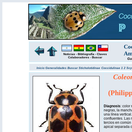
Coc
Amé
Noticias
-
Bibliografía
-
Claves
Colaboradores
-
Buscar
Gu
Inicio
Generalidades
Buscar
Sticholotidinae
Coccidulinae 1
2
Scy
Coleo
(Philip
Diagnosis
: colo
negras, la mancha
una línea vertical
confluentes. Las 
tercios en común 
apical separada del