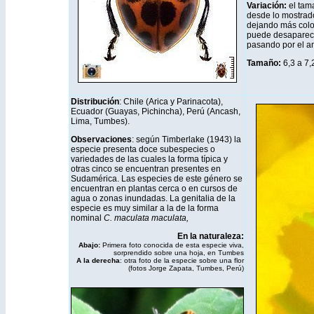
Variación:
el tam
desde lo mostrado
dejando más color
puede desaparecer.
pasando por el a
Tamaño:
6,3 a 7
Distribución
: Chile (Arica y Parinacota),
Ecuador (Guayas, Pichincha), Perú (Ancash,
Lima, Tumbes).
Observaciones
: según Timberlake (1943) la
especie presenta doce subespecies o
variedades de las cuales la forma típica y
otras cinco se encuentran presentes en
Sudamérica. Las especies de este género se
encuentran en plantas cerca o en cursos de
agua o zonas inundadas. La genitalia de la
especie es muy similar a la de la forma
nominal
C. maculata maculata,
En la naturaleza:
Abajo:
Primera foto conocida de esta especie viva,
sorprendido sobre una hoja, en Tumbes
A la derecha
: otra foto de la especie sobre una flor
(fotos Jorge Zapata, Tumbes, Perú)