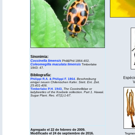
Sinonimia:
Coccinella limensis
Phil&Phil 1864:402.
Coleomegilla maculata limensis
Timberlake
1943: 47.
Bibliografía:
Espéci
Philippi R.A. & Philippi F. 1864
. Beschreibung
V
einiger neuen Chilenischen Kafer. Stett. Ent. Zeit.
25:401-406.
Timberlake P.H. 1943
,
The Coccinellidae or
ladybeetles of the Koebele collection. Part 1. Hawaii.
Sugar Plant. Rec. 47(1):1-67.
Agregado el 22 de febrero de 2009.
Modificado el 24 de septiembre de 2016.
Tegmen 