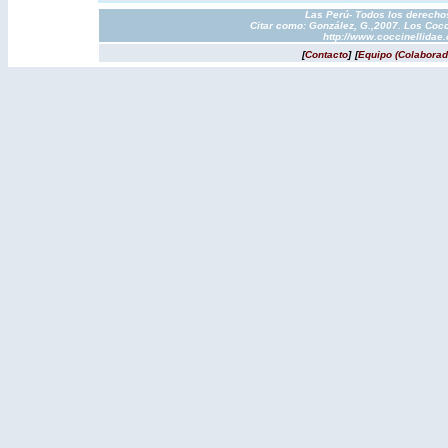
Las Perú- Todos los derechos
Citar como: González, G.,2007. Los Cocc
http://www.coccinellidae
[
Contacto
]
[
Equipo (Colaborad