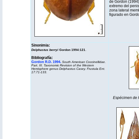
de Gordon (1994
extremo del penis
zona lateral memb
figurado en Gord
Sinonimia:
.
Delphastus berryi
Gordon 1994:121
Bibliografía:
Gordon R.D. 1994.
South American Coccinellidae.
Part. III. Taxonomic Revision of the Western
Hemisphere genus Delphastus Casey. Frustula Ent.
17:71-133.
Espécimen de Pe