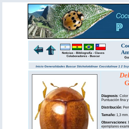
Coc
Amé
Noticias
-
Bibliografía
-
Claves
Colaboradores
-
Buscar
Gu
Inicio
Generalidades
Buscar
Sticholotidinae
Coccidulinae 1
2
Scy
Del
G
Diagnosis
: Color
Puntuación fina y
Distribución
: Per
Tamaño:
1,3 mm.
Observaciones
:
ejemplares exami