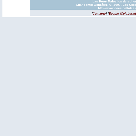
Las Perú- Todos los derechos
Citar como: González, G.,2007. Los Cocc
http://www.coccinellidae
[
Contacto
]
[
Equipo (Colaborad