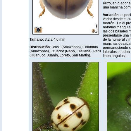
élitro, en diagon
una mancha com
Variación:
especi
variar desde el c
marrón.. En el p
notorias triangul
las dos basales m
presentarse una m
Tamaño:
3,2 a 4,0 mm
de la humeral y m
manchas desapare
Distribución
: Brasil (Amazonas), Colombia
permaneciendo so
(Amazonas), Ecuador (Napo, Orellana), Perú
laterales pueden
(Huanuco, Juanín, Loreto, San Martín).
linea angulosa.