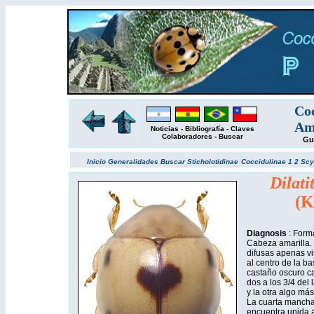
Coc
Amé
Noticias
-
Bibliografía
-
Claves
Colaboradores
-
Buscar
Gu
Inicio
Generalidades
Buscar
Sticholotidinae
Coccidulinae 1
2
Scy
Dilati
(K
Diagnosis
: Form
Cabeza amarilla.
difusas apenas vi
al centro de la b
castaño oscuro c
dos a los 3/4 del 
y la otra algo más
La cuarta mancha
encuentra unida a 