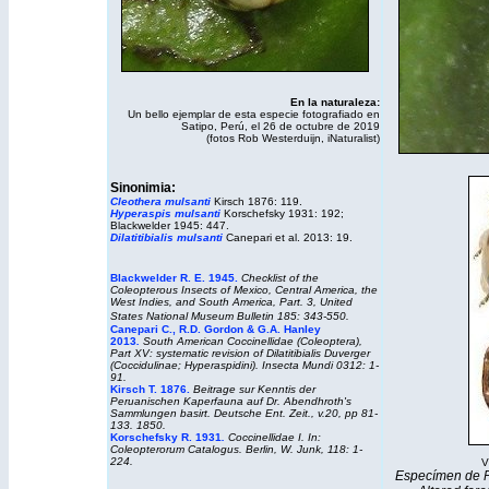
En la naturaleza:
Un bello ejemplar de esta especie fotografiado en
Satipo, Perú, el 26 de octubre de 2019
(fotos Rob Westerduijn,
iNaturalist
)
Sinonimia:
Cleothera mulsanti
Kirsch 1876: 119.
Hyperaspis mulsanti
Korschefsky 1931: 192;
Blackwelder 1945: 447.
Dilatitibialis mulsanti
Canepari et al. 2013: 19.
Blackwelder R. E. 1945.
Checklist of the
Coleopterous Insects of Mexico, Central America, the
West Indies, and South America, Part. 3, United
States National Museum Bulletin 185: 343-550.
Canepari C., R.D. Gordon & G.A. Hanley
2013
.
South American Coccinellidae (Coleoptera),
Part XV: systematic revision of
Dilatitibialis
Duverger
(Coccidulinae; Hyperaspidini).
Insecta Mundi
0312: 1-
91.
Kirsch T. 1876.
Beitrage sur Kenntis der
Peruanischen Kaperfauna auf Dr. Abendhroth's
Sammlungen basirt. Deutsche Ent. Zeit., v.20, pp 81-
133. 1850.
Korschefsky R. 1931
.
Coccinellidae I. In:
Coleopterorum Catalogus. Berlin, W. Junk, 118: 1-
224.
V
Especímen de Pe