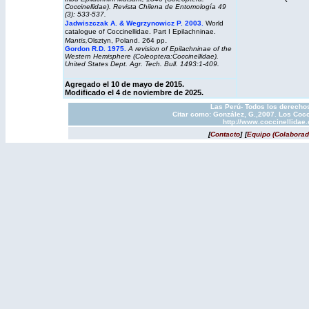
Coccinellidae). Revista Chilena de Entomología 49
(3): 533-537.
Jadwiszczak A. & Wegrzynowicz P. 2003.
World
catalogue of Coccinellidae. Part I Epilachninae.
.
Mantis,
Olsztyn, Poland. 264 pp
Gordon R.D. 1975
.
A revision of Epilachninae of the
Western Hemisphere (Coleoptera:Coccinellidae).
United States Dept. Agr. Tech. Bull. 1493:1-409.
Agregado el 10 de mayo de 2015.
Modificado el 4 de noviembre de 2025.
Las Perú- Todos los derechos
Citar como: González, G.,2007. Los Cocc
http://www.coccinellidae
[
Contacto
]
[
Equipo (Colaborad