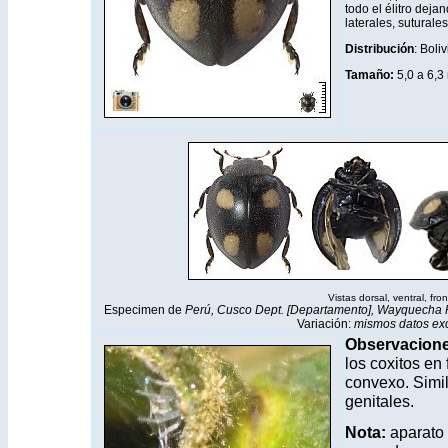
todo el élitro dej
laterales, suturale
Distribución
: Boli
Tamaño:
5,0 a 6,3
Vistas dorsal, ventral, fron
Especimen de
Perú, Cusco Dept. [Departamento], Wayquecha Field
Variación:
mismos datos exc
Observacione
los coxitos en 
convexo. Simil
genitales.
Nota:
aparato