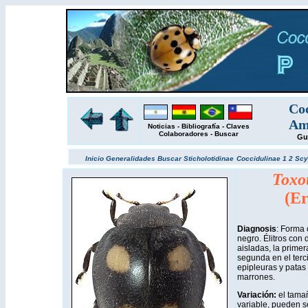
Coc
Amé
Noticias
-
Bibliografía
-
Claves
Colaboradores
-
Buscar
Gu
Inicio
Generalidades
Buscar
Sticholotidinae
Coccidulinae 1
2
Scy
Toxo
(Er
Diagnosis
: Forma 
negro. Élitros con
aisladas, la primer
segunda en el terci
epipleuras y patas
marrones.
Variación:
el tama
variable, pueden s