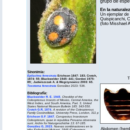
grupo de espe
En la naturale
Un ejemplar de 
Quispicanchi, C
(foto Misshael
Sinonimia:
Epilachna fenestrata
Erichson
1847
: 183;
Crotch,
T
1874: 55; Blackwelder 1945: 441; Gordon 1975:
89; .
Jadwiszczak A. & Wegrzynowicz 2003: 65.
Toxotoma
fenestrata
González 2023: 536.
Bibliografía:
Blackwelder R. E. 1945.
Checklist of the
Coleopterous Insects of Mexico, Central America, the
West Indies, and South America, Part. 3,
United
States National Museum Bulletin
185: 343-550.
Crotch G.R, 1874.
A revision of the Coleopterous
Family Coccinellidae, University Press, London, 311 p
Erichson G.F. 1847.
Conspectus Insectorum
Coleopterum, quae in republica Peruana observata
sunt. Archiv for Naturgeschichie 13: 67-185.
González G, 2023.
Nuevas combinaciones en la
Abdomen (hembra)
tribu Epilachnini Mulsant, 1846 (Coleoptera: