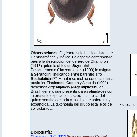
.
Observaciones
: El género solo ha sido citado de
Centroamérica y Méjico. La especie corresponde
bien a la descripción del género de Champion
(1913) quien lo ubicó en
Scymnini
.
Posteriormente Chazeau et als.(1990) lo asignan
a
Serangiini
, indicando entre parentesis "o
Sticholotidini
?". El autor se inclina por esta última
posición. Finalmente Gordon y Almeida (1991)
describen Argentipilosa (
Argentipilosini
) de
Brasil, género que presenta claras afinidades con
la presente especie, en especial el ápice del
quinto ventrito dentado y las tibia delantera muy
expandida. La taxonomía del grupo esta lejos de
Espécime
ser aclarada.
Bibliografía:
Champion, G.C., 1913
.Notes on various Central