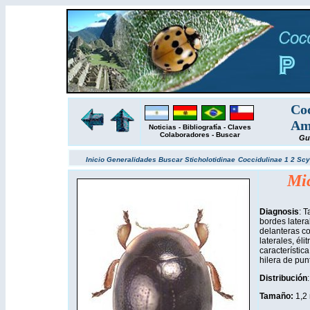
Coc
Amé
Noticias
-
Bibliografía
-
Claves
Colaboradores
-
Buscar
Gu
Inicio
Generalidades
Buscar
Sticholotidinae
Coccidulinae 1
2
Scy
Mi
Diagnosis
: 
bordes latera
delanteras co
laterales, él
característic
hilera de pun
Distribución
Tamaño:
1,2