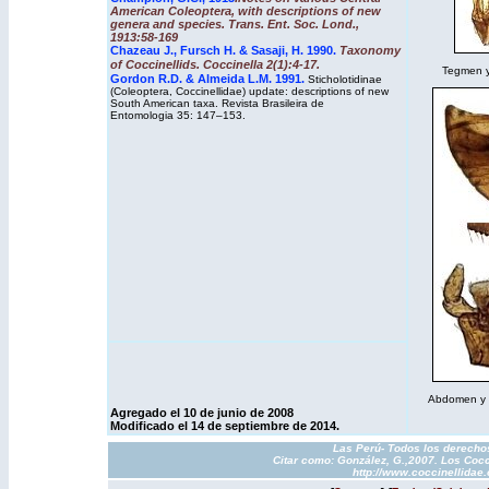
American Coleoptera, with descriptions of new
genera and species. Trans. Ent. Soc. Lond.,
1913:58-169
Chazeau J., Fursch H. & Sasaji, H. 1990
.
Taxonomy
of Coccinellids. Coccinella 2(1):4-17.
Tegmen y 
Gordon R.D. & Almeida L.M. 1991.
Sticholotidinae
(Coleoptera, Coccinellidae) update: descriptions of new
South American taxa. Revista Brasileira de
Entomologia 35: 147–153.
Abdomen y de
Agregado el 10 de junio de 2008
Modificado el 14 de septiembre de 2014.
Las Perú- Todos los derechos
Citar como: González, G.,2007. Los Cocc
http://www.coccinellidae