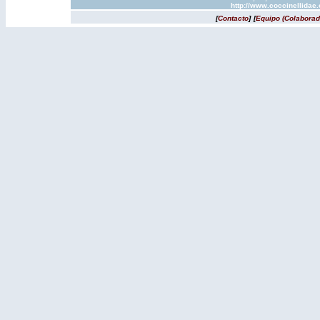
http://www.coccinellidae
[
Contacto
]
[
Equipo (Colaborad