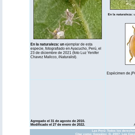
En la naturaleza:
u
En la naturaleza: un
ejemplar de esta
especie, fotografiado en Ayacucho, Perú, el
23 de diciembre de 2021 (foto Luz Yenifer
Chavez Mallcco,
iNaturalist
).
Espécimen de
[P
Agregado el 31 de agosto de 2010.
Modificado el 27 de enero de 2022.
Las Perú- Todos los derechos
Citar como: González, G.,2007. Los Cocc