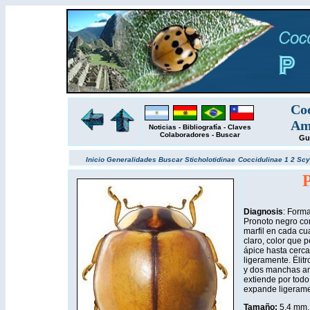
Coc
Amé
Noticias
-
Bibliografía
-
Claves
Colaboradores
-
Buscar
Gu
Inicio
Generalidades
Buscar
Sticholotidinae
Coccidulinae 1
2
Scy
P
Diagnosis
: Forma
Pronoto negro co
marfil en cada cua
claro, color que 
ápice hasta cerc
ligeramente. Ëlit
y dos manchas ama
extiende por todo 
expande ligerame
Tamaño:
5,4 mm.