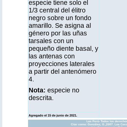
especie tiene solo el
1/3 central del élitro
negro sobre un fondo
amarillo. Se asigna al
género por las uñas
tarsales con un
pequeño diente basal, y
las antenas con
proyecciones laterales
a partir del antenómero
4.
Nota:
especie no
descrita.
Agregado el 15 de junio de 2021.
Las Perú- Todos los derechos
Citar como: González, G.,2007. Los Cocc