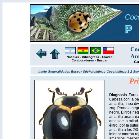
Coc
Amé
Noticias
-
Bibliografía
-
Claves
Colaboradores
-
Buscar
Gu
Inicio
Generalidades
Buscar
Sticholotidinae
Coccidulinae 1
2
Scy
Pr
Diagnosis
: Forma
Cabeza con la part
amarilla, línea div
zag. Pronoto negro
negro. Élitros ne
amarilla anaranja
antes de la mitad 
élitro, por la sut
amarilla a los 2/3
inferior marrón ro
amarillos, mesost