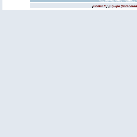
http://www.coccinellidae
[
Contacto
]
[
Equipo (Colaborad