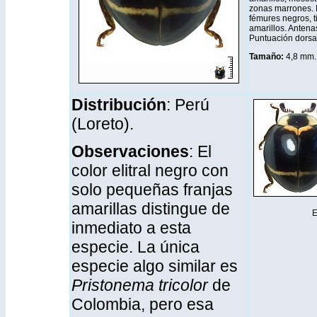
zonas marrones. P
fémures negros, t
amarillos. Antena
Puntuación dorsal 
Tamaño:
4,8 mm.
Distribución
: Perú
(Loreto).
Observaciones
: El
color elitral negro con
solo pequeñas franjas
amarillas distingue de
E
inmediato a esta
especie. La única
especie algo similar es
Pristonema tricolor
de
Colombia, pero esa