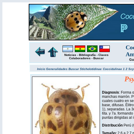
Coc
Amé
Noticias
-
Bibliografía
-
Claves
Colaboradores
-
Buscar
Gu
Inicio
Generalidades
Buscar
Sticholotidinae
Coccidulinae 1
2
Scy
Ps
Diagnosis
: Forma o
manchas marrón. Pr
cuales cuatro en sem
base, difusas. Élitr
1), separadas. La 3r
6ta. y 7a. formando 
puntas dirigidas al i
Distribución
Perú (
Tamaño:
2,6 a 2,7