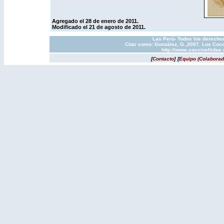
Agregado el 28 de enero de 2011.
Modificado el 21 de agosto de 2011.
Las Perú- Todos los derechos
Citar como: González, G.,2007. Los Cocc
http://www.coccinellidae
[
Contacto
]
[
Equipo (Colaborad