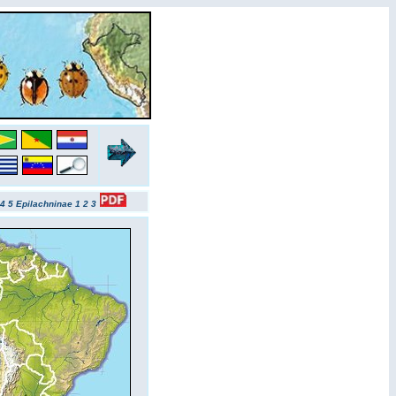
4
5
Epilachninae 1
2
3