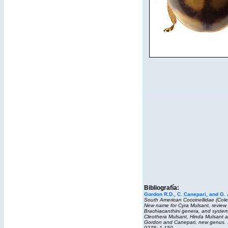
Bibliografía:
Gordon R.D., C. Canepari, and G.
South American Coccinellidae (Coleo
New name for
Cyra
Mulsant, review 
Brachiacanthini genera, and systema
Cleothera
Mulsant,
Hinda
Mulsant 
Gordon and Canepari, new genus.
0278: 1-150.