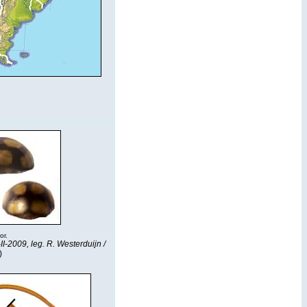
or.
I-2009, leg. R. Westerduijn /
)