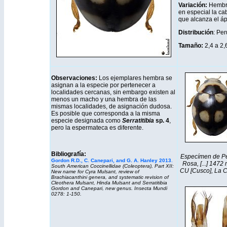
Variación:
Hembr
en especial la c
que alcanza el áp
Distribución
: Pe
Tamaño:
2,4 a 2
Observaciones:
Los ejemplares hembra se
asignan a la especie por pertenecer a
localidades cercanas, sin embargo existen al
menos un macho y una hembra de las
mismas localidades, de asignación dudosa.
Es posible que corresponda a la misma
especie designada como
Serratitibia
sp. 4
,
pero la espermateca es diferente.
Bibliografía:
Especímen de Pe
Gordon R.D., C. Canepari, and G. A. Hanley 2013
.
Rosa, [...] 1472 
South American Coccinellidae (Coleoptera), Part XII:
CU [Cusco], La C
New name for
Cyra
Mulsant, review of
Brachiacanthini genera, and systematic revision of
Cleothera
Mulsant,
Hinda
Mulsant and
Serratitibia
Gordon and Canepari, new genus.
Insecta Mundi
0278: 1-150.