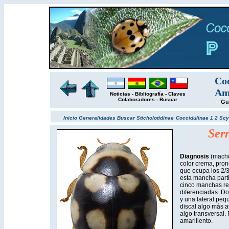
Coc
Amé
Noticias
-
Bibliografía
-
Claves
Colaboradores
-
Buscar
Gu
Inicio
Generalidades
Buscar
Sticholotidinae
Coccidulinae 1
2
Scy
Serr
Diagnosis
(macho
color crema, pro
que ocupa los 2/3
esta mancha parti
cinco manchas r
diferenciadas. Do
y una lateral pequ
discal algo más at
algo transversal.
amarillento.