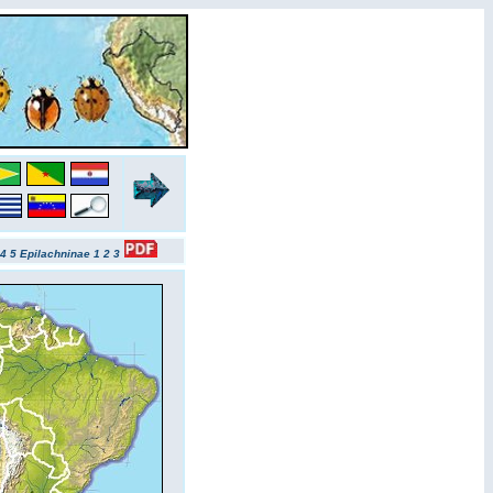
4
5
Epilachninae 1
2
3