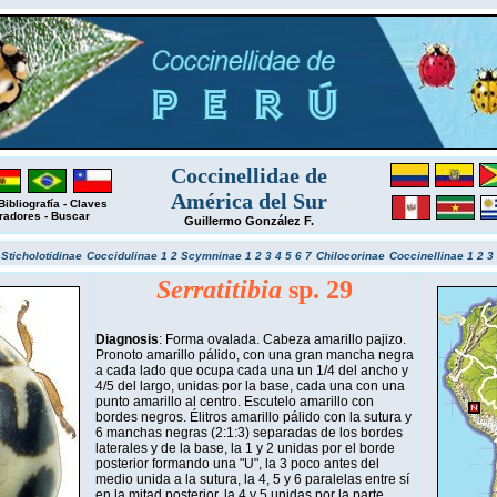
Coccinellidae de
América del Sur
Bibliografía
-
Claves
radores
-
Buscar
Guillermo González F.
r
Sticholotidinae
Coccidulinae 1
2
Scymninae 1
2
3
4
5
6
7
Chilocorinae
Coccinellinae 1
2
3
Serratitibia
sp. 29
Diagnosis
: Forma ovalada. Cabeza amarillo pajizo.
Pronoto amarillo pálido, con una gran mancha negra
a cada lado que ocupa cada una un 1/4 del ancho y
4/5 del largo, unidas por la base, cada una con una
punto amarillo al centro. Escutelo amarillo con
bordes negros. Élitros amarillo pálido con la sutura y
6 manchas negras (2:1:3) separadas de los bordes
laterales y de la base, la 1 y 2 unidas por el borde
posterior formando una "U", la 3 poco antes del
medio unida a la sutura, la 4, 5 y 6 paralelas entre sí
en la mitad posterior, la 4 y 5 unidas por la parte