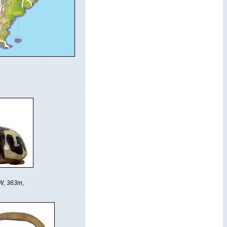
"W, 363m,