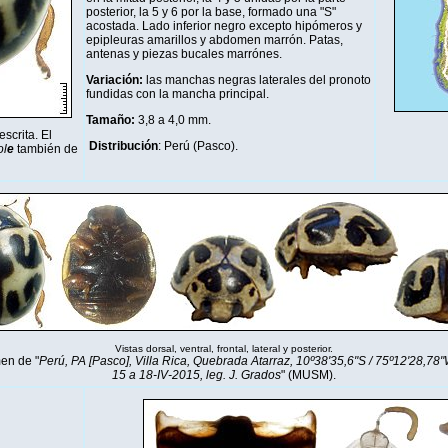
posterior, la 5 y 6 por la base, formado una "S"
acostada. Lado inferior negro excepto hipómeros y
epipleuras amarillos y abdomen marrón. Patas,
antenas y piezas bucales marrónes.
Variación:
las manchas negras laterales del pronoto
fundidas con la mancha principal.
Tamaño:
3,8 a 4,0 mm
.
scrita. El
Distribución
: Perú (Pasco).
ol
e
también de
Vistas dorsal, ventral, frontal, lateral y posterior.
en de "
Perú, PA [Pasco], Villa Rica, Quebrada Atarraz, 10º38'35,6"S / 75º12'28,78
15 a 18-IV-2015, leg. J. Grados
" (MUSM).