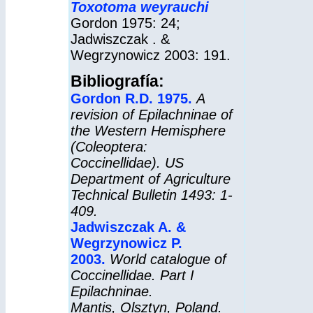
Toxotoma
weyrauchi
Gordon 1975: 24;
Jadwiszczak . &
Wegrzynowicz 2003: 191.
Bibliografía:
Gordon R.D. 1975.
A
revision of Epilachninae of
the Western Hemisphere
(Coleoptera:
Coccinellidae). US
Department of Agriculture
Technical Bulletin 1493: 1-
409.
Jadwiszczak A. &
Wegrzynowicz P.
2003.
World catalogue of
Coccinellidae. Part I
Epilachninae.
Mantis,
Olsztyn, Poland.