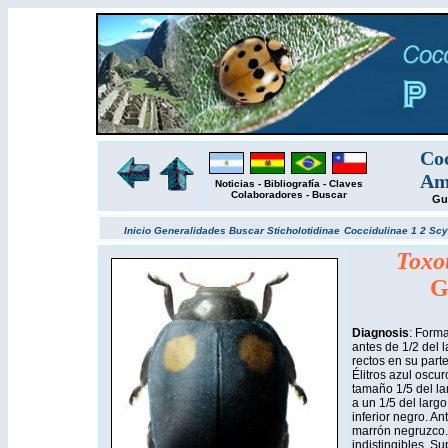
Coc
Amé
Noticias
-
Bibliografía
-
Claves
Colaboradores
-
Buscar
Gu
Inicio
Generalidades
Buscar
Sticholotidinae
Coccidulinae 1
2
Scy
Toxo
G
Diagnosis
: Form
antes de 1/2 del l
rectos en su part
Élitros azul oscu
tamaño 1/5 del lar
a un 1/5 del largo,
inferior negro. An
marrón negruzco. 
indistingibles. Su