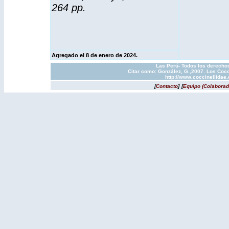
264 pp.
Agregado el 8 de enero de 2024.
Las Perú- Todos los derechos
Citar como: González, G.,2007. Los Cocc
http://www.coccinellidae
[
Contacto
]
[
Equipo (Colaborad