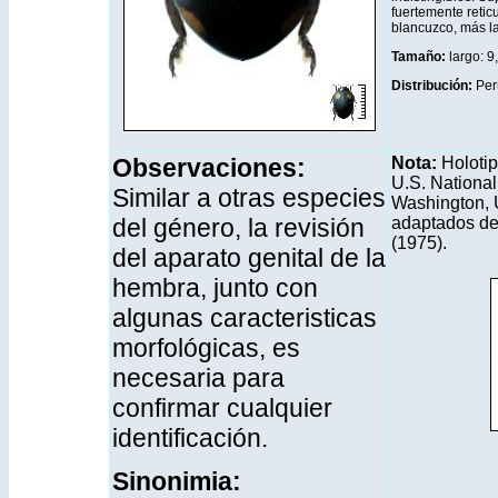
fuertemente reticu
blancuzco, más la
Tamaño:
largo: 9
Distribución
:
Per
Observaciones:
Nota:
Holotip
U.S. National
Similar a otras especies
Washington, 
del género, la revisión
adaptados de
(1975).
del aparato genital de la
hembra, junto con
algunas caracteristicas
morfológicas, es
necesaria para
confirmar cualquier
identificación.
Sinonimia: