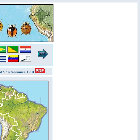
4
5
Epilachninae 1
2
3