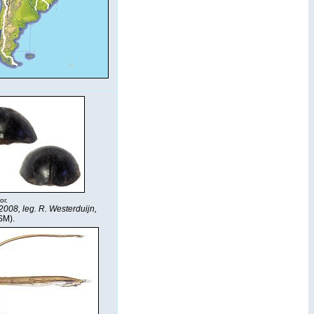
or.
008, leg. R. Westerduijn,
M).