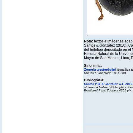
Nota:
textos e imágenes adap
Santos & González (2016). Co
del holotipo depositado en el
Historia Natural de la Univers
Mayor de San Marcos, Lima, 
Sinonimia:
Zenoria westerduijni
González &
Santos & González, 2016:389.
Bibliografía:
Santos P.B. & González G.F. 2016
of Zenoria Mulsant (Coleoptera: Coc
Brazil and Peru. Zootaxa 4205 (4)