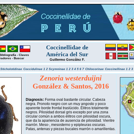
Coccinellidae de
América del Sur
Bibliografía
-
Claves
radores
-
Buscar
Guillermo González F.
r
Sticholotidinae
Coccidulinae 1
2
Scymninae 1
2
3
4
5
6
7
Chilocorinae
Coccinellinae 1
2
3
Zenoria westerduijni
González & Santos, 2016
Diagnosis:
Forma oval bastante circular. Cabeza
negra. Pronoto negro con un muy angosto y poco
aparente borde frontal traslúcido. Élitros totalmente
negros. Pilosidad dorsal gris excepto por una zona
circular común a ambos élitros con pilosidad oscura,
que da la apariencia de ausencia de pilosidad. Vientre
marrón. Meso-, mesosterno y epipleuras oscuras.
Patas, antenas y piezas bucales marrón o amarillentas.