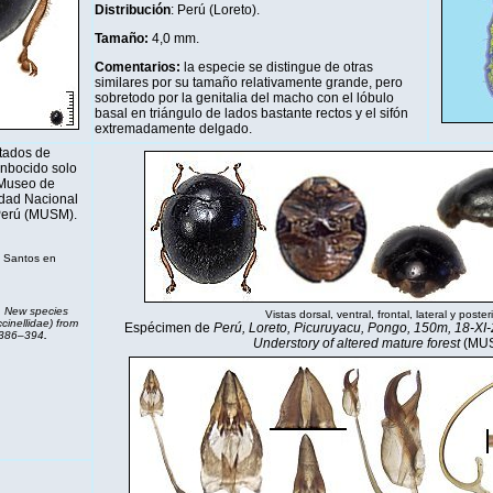
Distribución
: Perú (Loreto).
Tamaño:
4,0 mm.
Comentarios:
la especie se distingue de otras
similares por su tamaño relativamente grande, pero
sobretodo por la genitalia del macho con el lóbulo
basal en triángulo de lados bastante rectos y el sifón
extremadamente delgado.
tados de
nbocido solo
 Museo de
idad Nacional
Perú (MUSM).
 Santos en
.
New species
Vistas dorsal, ventral, frontal, lateral y posteri
cinellidae) from
Espécimen de
Perú, Loreto, Picuruyacu, Pongo, 150m, 18-XI-2
: 386–394
.
Understory of altered mature forest
(MUS