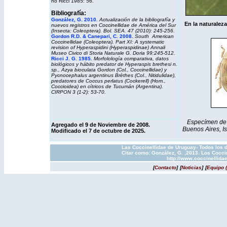
no Ricci 1985: 56.
Bibliografía:
González, G. 2010.
Actualización de la bibliografía y
En la naturalez
nuevos registros en Coccinellidae de América del Sur
(Insecta: Coleoptera).
Bol. SEA.
47 (2010): 245-256.
Gordon R.D. & Canepari, C. 2008.
South American
Coccinellidae (Coleoptera). Part XI: A systematic
revision of Hyperaspidini (Hyperaspidinae) Annali
Museo Civico di Storia Naturale G. Doria 99:245-512.
Ricci J. G. 1985.
Morfolología comparativa, datos
biológicos y hábito predator de Hyperaspis brethesi n.
sp., Azya bioculata Gordon (Col., Coccinellidae) y
Pycnocephalus argentinus Brèthes (Col., Nitidulidae),
predatores de Coccus perlatus (Cockerell) (Hom.,
Coccioidea) en cítricos de Tucumán (Argentina).
CIRPON 3 (1-2): 53-70.
Especímen de A
Agregado el 9 de Noviembre de 2008
.
Buenos Aires, Is
Modificado el 7 de octubre de 2025.
Las Coccinellidae de Uruguay- Todos los d
Citar como: González, G. ,2013. Los Cocci
http://www.coccinellida
[
Contacto
]
[
Noticias
]
[
Equipo 