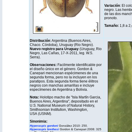
Variación
: El co
negro. Las hembr
de las dos manchi
pronoto.
Tamaño:
1,8 a 2
Distribución
: Argentina (Buenos Aires,
Chaco. Córdoba), Uruguay (Rio Negro).
Nuevo registro para Uruguay
(Uruguay, Rio
Negro, Las Cañas, 17-X-2011, leg. W.S.
Serra).
Observaciones:
Facilmente identificable por
el diseño único en el género. Gordon &
Canepari mencionan espécimenes de una
segunda forma, pero no la incluyen en los
paratipos. Esta segunda forma tiene élitros
negros con manchas amarillas e incluye
especímenes de Argentina y Bolivia.
Nota:
Holotipo macho de "Isla Martín Garcia,
Buenos Aires, Argentina", depositado en el
U.S. National Museum of Natural History,
Smithsonian Institution, Washington,
USA (USNM).
Sinonimia:
Hyperaspis gordoni
González 2010: 250.
Hyperaspis brethesi
Gordon & Canepari 2008: 325