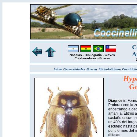
C
A
Noticias
-
Bibliografía
-
Claves
Colaboradores
-
Buscar
Inicio
Generalidades
Buscar
Sticholotidinae
Cocciduli
Hype
Go
Diagnosis
: Form
Protorax con la z
encerrando a cad
amarilla. Élitro
castaño oscuro s
un 40% del largo 
escutelo hasta pa
puntiformes del 
difusas.