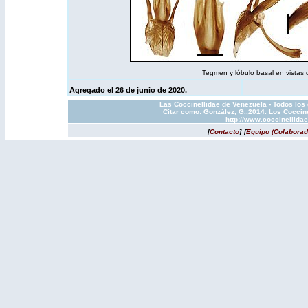
Tegmen y lóbulo basal en vistas do
Agregado el 26 de junio de 2020.
Las Coccinellidae de Venezuela - Todos los
Citar como: González, G.,2014. Los Coccine
http://www.coccinellida
[
Contacto
]
[
Equipo (Colaborad