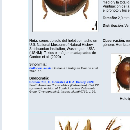
medio y la totali
Puntuación de la
el pronoto y los él
Tamaño:
2,0 mm
Distribución
: Ve
Nota:
conocido solo del holotipo macho en
Observación:
rec
U.S. National Museum of Natural History,
género. Hembra 
Smithsonian Institution, Washington, USA
(USNM). Textos e imágenes adaptados de
Gordon et al. (2020).
Sinonimia:
Calloneis krista
Gordon & Hanley en Gordon et al.
2020: 10..
Bibliografía:
Gordon R.D., G. González & G.A. Hanley 2020.
South American Coccinellidae (Coleoptera), Part XX:
systematic revision of South American Calloeneis
Grote (Cryptognathini). Insecta Mundi 0766: 1-26.
Holot