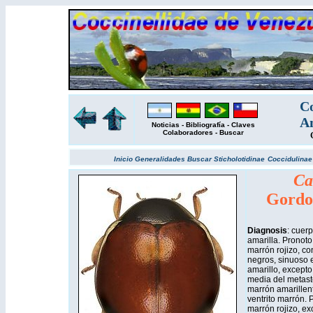
Co
Am
Noticias
-
Bibliografía
-
Claves
Colaboradores
-
Buscar
Inicio
Generalidades
Buscar
Sticholotidinae
Coccidulina
Ca
Gordo
Diagnosis
: cuer
amarilla. Pronoto
marrón rojizo, co
negros, sinuoso e
amarillo, excepto
media del metast
marrón amarillent
ventrito marrón. 
marrón rojizo, ex