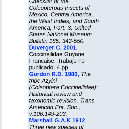
Checklist of the
Coleopterous Insects of
Mexico, Central America,
the West Indies, and South
America, Part. 3, United
States National Museum
Bulletin 185: 343-550.
Duverger C. 2001.
Coccinellidae Guyane
Francaise. Trabajo no
publicado, 4 pp.
Gordon R.D. 1980
,
The
tribe Azyini
(Coleoptera:Coccinellidae):
Historical review and
taxonomic revision, Trans.
American Ent. Soc.,
v.106:149-203.
Marshall G.A.K 1912
,
Three new species of