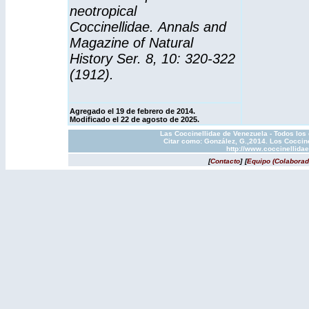
neotropical
Coccinellidae.
Annals and
Magazine of Natural
History
Ser. 8, 10: 320-322
(1912).
Agregado el 19 de febrero de 2014.
Modificado el 22 de agosto de 2025.
Las Coccinellidae de Venezuela - Todos los
Citar como: González, G.,2014. Los Coccine
http://www.coccinellida
[
Contacto
]
[
Equipo (Colaborad