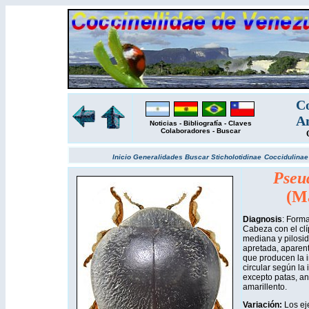
Co
Am
Noticias
-
Bibliografía
-
Claves
Colaboradores
-
Buscar
Inicio
Generalidades
Buscar
Sticholotidinae
Coccidulina
Pseud
(Ma
Diagnosis
: Forma
Cabeza con el clí
mediana y pilosid
apretada, aparent
que producen la 
circular según la 
excepto patas, a
amarillento.
Variación:
Los ej