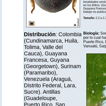
tonalidades verdo
en los élitros. (G
Guayana Frances
trabajo no public
Tamaño:
2,3 a 2
Distribución
: Colombia
Biología:
Son
por lo cual h
(Cundinamarca, Huila,
Puerto Rico, 
Tolima, Valle del
Vanuatú, Sai
Cauca), Guayana
Francesa, Guyana
(Georgetown), Surinam
(Paramaribo),
Venezuela (Araguá,
Distrito Federal, Lara,
Sucre). Antillas
(Guadeloupe,
Puerto Rico, San