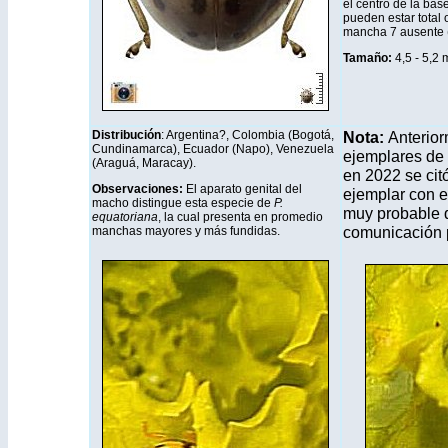
el centro de la bas
pueden estar total 
mancha 7 ausente (
Tamaño:
4,5 - 5,2
Distribución
: Argentina?, Colombia (Bogotá,
Nota:
Anterior
Cundinamarca), Ecuador (Napo), Venezuela
ejemplares de
(Araguá, Maracay).
en 2022 se cit
Observaciones:
El aparato genital del
ejemplar con et
macho distingue esta especie de
P.
muy probable q
equatoriana
, la cual presenta en promedio
comunicación 
manchas mayores y más fundidas.