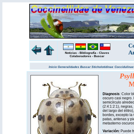
Co
Am
Noticias
-
Bibliografía
-
Claves
Colaboradores
-
Buscar
Inicio
Generalidades
Buscar
Sticholotidinae
Coccidulina
Psyl
M
Diagnosis
: Color 
oscuro casi negro.
semicírculo alrede
(2:4:1:2:1), negra
del largo del élitro
bordes, excepto la 6
patas, antenas y p
metasterno oscuros
Variación:
Puede h