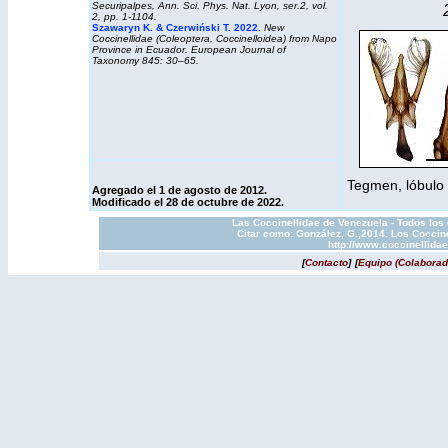
Securipalpes, Ann. Sci. Phys. Nat. Lyon, ser.2, vol.
2, pp. 1-1104.
Szawaryn K. & Czerwiński T.
2022.
New
Coccinellidae (Coleoptera, Coccinelloidea) from Napo
Province in Ecuador. European Journal of
Taxonomy 845: 30–65.
Tegmen, lóbulo b
Agregado el 1 de agosto de 2012.
Modificado el 28 de octubre de 2022.
Las Coccinellidae de Venezuela - Todos los
Citar como: González, G.,2014. Los Coccine
http://www.coccinellida
[
Contacto
]
[
Equipo (Colaborad