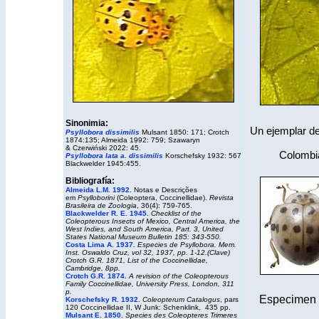
Sinonimia:
Un ejemplar de
Psyllobora dissimilis
Mulsant 1850: 171; Crotch
1874:135; Almeida 1992: 759;
Szawaryn
& Czerwiński 2022: 45.
Colombia
Psyllobora lata a. dissimilis
Korschefsky 1932: 567
Blackwelder 1945:455.
Bibliografía:
Almeida L.M. 1992.
Notas e Descrições
em
Psylloborini
(Coleoptera, Coccinellidae).
Revista
Brasileira de Zoologia
, 36(4): 759-765.
Blackwelder R. E. 1945.
Checklist of the
Coleopterous Insects of Mexico, Central America, the
West Indies, and South America, Part. 3, United
States National Museum Bulletin 185: 343-550.
Costa Lima A. 1937
.
Especies de Psyllobora. Mem.
Inst. Oswaldo Cruz, vol 32, 1937, pp. 1-12.(Clave)
Crotch G.R. 1871, List of the Coccinellidae,
Cambridge, 8pp.
Crotch G.R. 1874.
A revision of the Coleopterous
Family Coccinellidae
, University Press, London, 311
p.
Especimen
Korschefsky R. 1932.
Coleopterum Catalogus
, pars
120 Coccinellidae II, W Junk: Schenklink, 435 pp.
Mulsant E. 1850.
Species des Coleopteres Trimeres