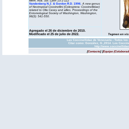
Mem. Aca. Sci. Lyon 15:1-112
Vandenberg N.J. & Gordon R.D. 1996.
A new genus
of Neotropical Coccinellini (Coleoptera: Coccinellidae)
related to Olla Casey and allies. Proceedings of the
Entomological Society of Washington, Washington,
98(3): 541-550.
Agregado el 26 de diciembre de 2010.
Modificado el 25 de julio de 2022.
Tegmen en vista
Las Coccinellidae de Venezuela - Todos los
Citar como: González, G.,2014. Los Coccine
http://www.coccinellida
[
Contacto
]
[
Equipo (Colaborad