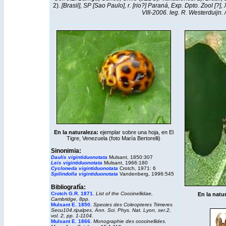
2).
[Brasil], SP [Sao Paulo], r. [rio?] Paraná, Exp. Dpto. Zool [?], X
VIII-2006. leg. R. Westerduijn
En la naturaleza:
ejemplar sobre una hoja, en El
Tigre, Venezuela (foto María Bertorelli)
Sinonimia:
Daulis vigintiduonotata
Mulsant, 1850:307
Leis vigintiduonotata
Mulsant, 1966:180
Cycloneda
vigintiduonotata
Crotch, 1971: 6
Spilindolla vigintiduonotata
Vandenberg, 1996:545
Bibliografía:
Crotch G.R. 1871
.
List of the Coccinellidae,
En la natu
Cambridge, 8pp.
Mulsant E. 1850
.
Species des Coleopteres Trimeres
Secu104.ripalpes, Ann. Sci. Phys. Nat. Lyon, ser.2,
vol. 2, pp. 1-1104.
Mulsant E. 1866
.
Monographie des coccinellides.