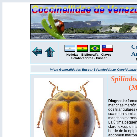
Co
Am
Noticias
-
Bibliografía
-
Claves
Colaboradores
-
Buscar
Inicio
Generalidades
Buscar
Sticholotidinae
Coccidulina
Spilindo
(M
Diagnosis:
forma
manchas marrón 
dos triangulares 
cuatro en semicír
manchas marrones a
La última pequeñi
claro, excepto m
borde de la epip
abdomen marrón 