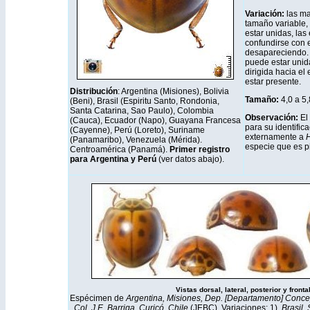
Variación:
las ma
tamaño variable,
estar unidas, las
confundirse con e
desapareciendo. 
puede estar unid
dirigida hacia el
estar presente.
Distribución
: Argentina (Misiones), Bolivia
Tamaño:
4,0 a 5
(Beni), Brasil (Espiritu Santo, Rondonia,
Santa Catarina, Sao Paulo), Colombia
Observación:
El
(Cauca), Ecuador (Napo), Guayana Francesa
para su identifica
(Cayenne), Perú (Loreto), Suriname
externamente a
H
(Panamaribo), Venezuela (Mérida).
especie que es pi
Centroamérica (Panamá).
Primer registro
para Argentina y Perú
(ver datos abajo).
Vistas dorsal, lateral, posterior y fronta
Espécimen de
Argentina, Misiones, Dep. [Departamento] Concep. 
Col. J.E. Barriga, Curicó, Chile
(JEBC)
.
Variaciones: 1).
Brasil,