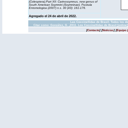
(Coleoptera).Part XII:
Carinoscymnus
, new genus of
South American Scymnini (Scymninae).
Frustula
Entomologica
(2007) n.s. 30 (43): 161-176.
Agregado
el 24 de abril de 2022.
Las Coccinellidae de Brasil- Todos los d
Citar como: González, G. ,2011. Los Coccinellidae de Brasil [onlin
[
Contacto
]
[
Noticias
]
[
Equipo 