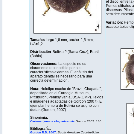
el disco, entre la
Puntos elitrales 
dispersos. Pilosi
semidecumbente
Variación:
Hembra
excepto ápice cli
Tamaño:
largo 1,8 mm
, ancho: 1,5 mm,
L/A=1,2.
Distribución
: Bolivia ? (Santa Cruz); Brasil
(Bahía).
Observaciones:
La especie no es
claramente reconocible por sus
características externas. El análisis del
aparato genital es necesario para una
correcta determinación.
Nota:
Holotipo macho de "Brazil, Chapada",
depositado en el Carnegie Museum,
Pittsburgh, Pennsylvania, USA (CMP). Textos
e imágenes adaptadas de Gordon (2007). El
ejemplar hembra de Bolivia se asignó con
dudas (Gordon, 2007).
Sinonimia:
Carinoscymnus chapadaensis
Gordon:2007: 166.
Bibliografía:
Gordon R.D. 2007.
South American Coccinellidae