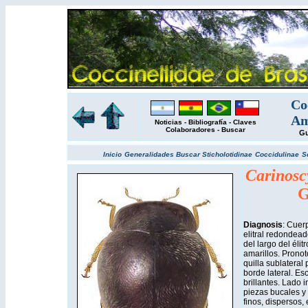
Co
Am
Noticias
-
Bibliografía
-
Claves
Colaboradores
-
Buscar
Gu
Inicio
Generalidades
Buscar
Sticholotidinae
Coccidulinae
S
Carinosc
G
Diagnosis
: Cuer
elitral redondea
del largo del éli
amarillos. Pronot
quilla sublateral
borde lateral. Esc
brillantes. Lado 
piezas bucales y 
finos, dispersos,