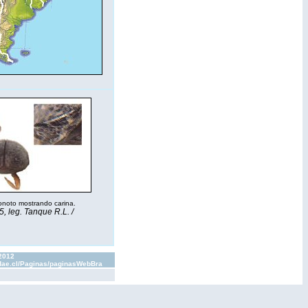
 pronoto mostrando carina.
, leg. Tanque R.L. /
 2012
lidae.cl/Paginas/paginasWebBra