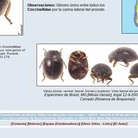
Observaciones:
Género único entre todos los
Coccinellidae
por la carina lateral del pronoto.
n Coccinellidae
nus, new genus of
e). Frustula
61-176..
Vistas dorsal, ventral, lateral. frontal y posterior. Vista lateral del
Espécimen de Brasil, MG [Minas Gerais], Ingal 12-II-2005
Cerrado (Reserva de Boqueirao)
1
Coccinellidae de Brasil- Todos los derechos reservados - ©2010 - Abierto el 29 de abril de
1. Los Coccinellidae de Brasil [online]. Disponible en World Wide Web: http://www.coccinel
[
Contacto
]
[
Noticias
]
[
Equipo (Colaboradores)
]
[
Otros Sitios - Links
]
[
El Autor
]