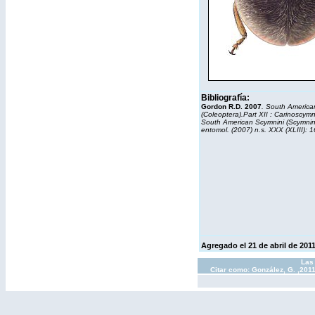
Bibliografía:
Gordon R.D. 2007
. South America
(Coleoptera).Part XII : Carinoscym
South American Scymnini (Scymnina
entomol. (2007) n.s. XXX (XLIII): 1
Agregado el 21 de abril de 201
Las 
Citar como: González, G. ,201