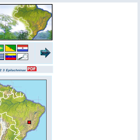
2
3
Epilachninae