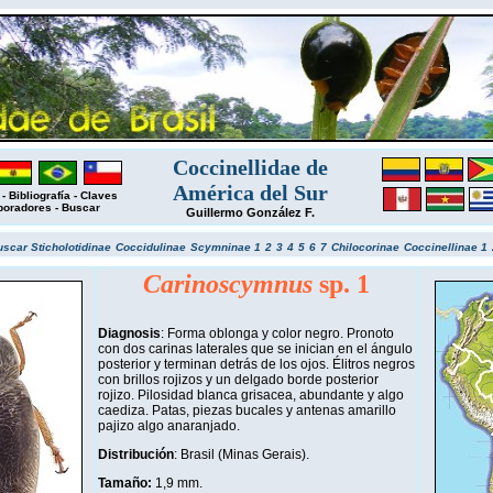
Coccinellidae de
América del Sur
-
Bibliografía
-
Claves
boradores
-
Buscar
Guillermo González F.
uscar
Sticholotidinae
Coccidulinae
Scymninae 1
2
3
4
5
6
7
Chilocorinae
Coccinellinae 1
Carinoscymnus
sp. 1
Diagnosis
: Forma oblonga y color negro. Pronoto
con dos carinas laterales que se inician en el ángulo
posterior y terminan detrás de los ojos. Élitros negros
con brillos rojizos y un delgado borde posterior
rojizo. Pilosidad blanca grisacea, abundante y algo
caediza. Patas, piezas bucales y antenas amarillo
pajizo algo anaranjado.
Distribución
: Brasil (Minas Gerais).
Tamaño:
1,9 mm
.