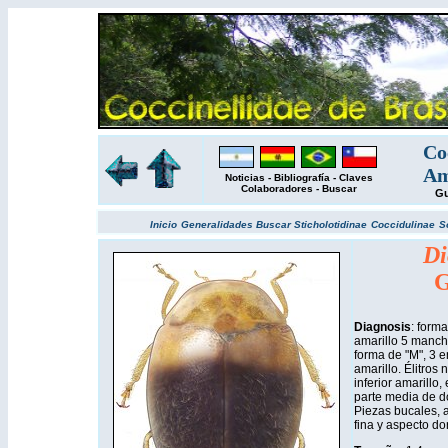
Co
Am
Noticias
-
Bibliografía
-
Claves
Colaboradores
-
Buscar
Gu
Inicio
Generalidades
Buscar
Sticholotidinae
Coccidulinae
S
Di
G
Diagnosis
: form
amarillo 5 manch
forma de "M", 3 e
amarillo. Élitros
inferior amarillo
parte media de d
Piezas bucales, 
fina y aspecto dor