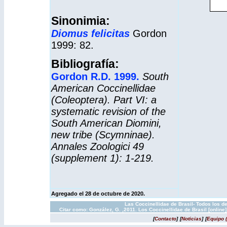
Sinonimia:
Diomus felicitas
Gordon
1999: 82.
Bibliografía:
Gordon R.D. 1999.
South
American Coccinellidae
(Coleoptera). Part VI: a
systematic revision of the
South American Diomini,
new tribe (Scymninae).
Annales Zoologici 49
(supplement 1): 1-219.
Agregado el 28 de octubre de 2020.
Las Coccinellidae de Brasil- Todos los d
Citar como: González, G. ,2011. Los Coccinellidae de Brasil [onlin
[
Contacto
]
[
Noticias
]
[
Equipo 