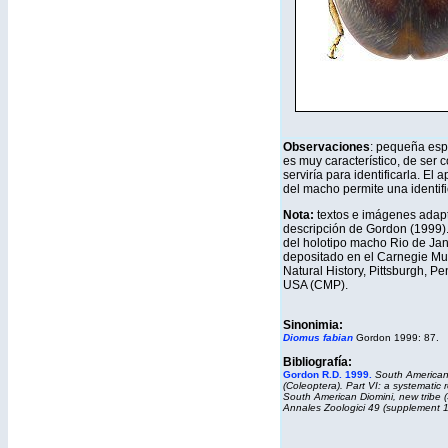
Observaciones
: pequeña espe
es muy característico, de ser 
serviría para identificarla. El 
del macho permite una identif
Nota:
textos e imágenes adap
descripción de Gordon (1999)
del holotipo macho Rio de Jane
depositado en el Carnegie M
Natural History, Pittsburgh, Pe
USA (CMP).
Sinonimia:
Diomus fabian
Gordon 1999: 87.
Bibliografía:
Gordon R.D. 1999.
South American
(Coleoptera). Part VI: a systematic r
South American Diomini, new tribe 
Annales Zoologici 49 (supplement 1