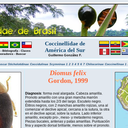
Coccinellidae de
América del Sur
-
Bibliografía
-
Claves
boradores
-
Buscar
Guillermo González F.
uscar
Sticholotidinae
Coccidulinae
Scymninae 1
2
3
4
5
6
7
Chilocorinae
Coccinellinae 1
Diomus felix
Gordon, 1999
Diagnosis
: forma oval alargada. Cabeza amarilla.
Pronoto amarillo con una gran mancha marrón
extendida hasta los 2/3 del largo. Escutelo negro.
Élitros negros, con 2 manchas amarillo rojizas, una al
comenzar el declive apical, cercana a la sutura, la otra
en el declive apical, sobre la sutura. Lado inferior
amarillo, excepto pro-, meso- y metasterno negros.
Piezas bucales, antenas y patas amarillas. Puntuación
fina y aspecto dorsal brillante, menos sobre el pronoto.