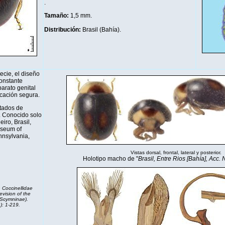
.
Tamaño:
1,5 mm.
Distribución
:
Brasil (Bahía).
cie, el diseño
constante
aparato genital
icación segura.
tados de
. Conocido solo
iro, Brasil,
useum of
nnsylvania,
Vistas dorsal, frontal, lateral y posterior.
Holotipo macho de "
Brasil, Entre Rios [Bahía], Acc.
 Coccinellidae
evision of the
(Scymninae).
): 1-219.