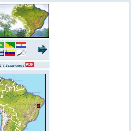
2
3
Epilachninae