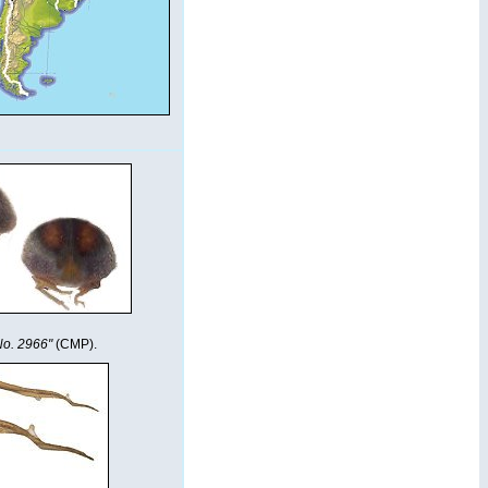
 No. 2966"
(CMP).