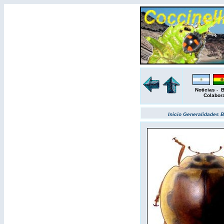
Noticias
-
B
Colabor
Inicio
Generalidades
B