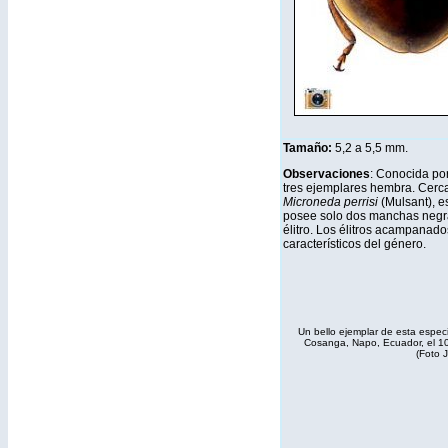
Tamaño:
5,2 a 5,5 mm.
Observaciones
: Conocida por
tres ejemplares hembra. Cerc
Microneda perrisi
(Mulsant), 
posee solo dos manchas negr
élitro. Los élitros acampanado
característicos del género.
Un bello ejemplar de esta especi
Cosanga, Napo, Ecuador, el 10
(Foto 