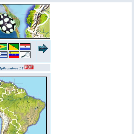
Epilachninae 1
2