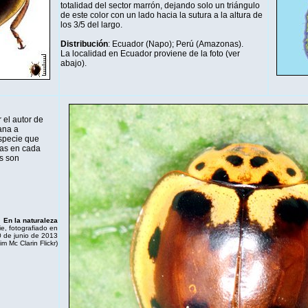
totalidad del sector marrón, dejando solo un triángulo
de este color con un lado hacia la sutura a la altura de
los 3/5 del largo.
Distribución
: Ecuador (Napo); Perú (Amazonas).
La localidad en Ecuador proviene de la foto (ver
abajo).
 el autor de
ana a
especie que
as en cada
s son
En la naturaleza
e, fotografiado en
 de junio de 2013
Jim Mc Clarin
Flickr
)