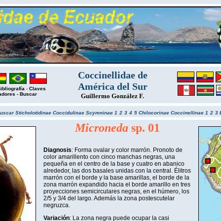
Coccinellidae de
América del Sur
ibliografía
-
Claves
adores
-
Buscar
Guillermo González F.
uscar
Sticholotidinae
Coccidulinae
Scymninae 1
2
3
4
5
Chilocorinae
Coccinellinae 1
2
3
Microneda
sp. 01
Diagnosis
: Forma ovalar y color marrón. Pronoto de
color amarillento con cinco manchas negras, una
pequeña en el centro de la base y cuatro en abanico
alrededor, las dos basales unidas con la central. Élitros
marrón con el borde y la base amarillas, el borde de la
zona marrón expandido hacia el borde amarillo en tres
proyecciones semicirculares negras, en el húmero, los
2/5 y 3/4 del largo. Además la zona postescutelar
negruzca.
Variación
: La zona negra puede ocupar la casi