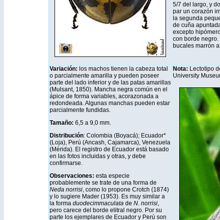
5/7 del largo, y d
par un corazón inv
la segunda peque
de cuña apuntada 
excepto hipómeros
con borde negro.
bucales marrón a 
Variación:
los machos tienen la cabeza total
Nota:
Lectotipo d
o parcialmente amarilla y pueden poseer
University Museu
parte del lado inferior y de las patas amarillas
(Mulsant, 1850). Mancha negra común en el
ápice de forma variables, acorazonada a
redondeada. Algunas manchas pueden estar
parcialmente fundidas.
Tamaño:
6,5 a 9,0 mm.
Distribución
: Colombia (Boyacá); Ecuador*
(Loja), Perú (Ancash, Cajamarca), Venezuela
(Mérida). El registro de Ecuador está basado
en las fotos incluidas y otras, y debe
confirmarse.
Observaciones:
esta especie
probablemente se trate de una forma de
Neda norrisi
, como lo propone Crotch (1874)
y lo sugiere Mader (1953). Es muy similar a
la forma
duodecimmaculata
de
N. norrisi
,
pero carece del borde elitral negro. Por su
parte los ejemplares de Ecuador y Perú son