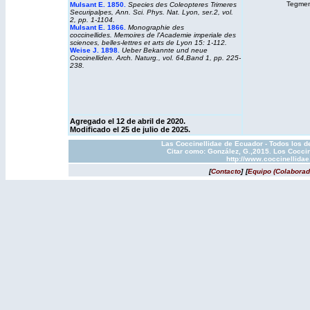
Tegmen 
Mulsant E. 1850.
Species des Coleopteres Trimeres
Securipalpes, Ann. Sci. Phys. Nat. Lyon, ser.2, vol.
2, pp. 1-1104.
Mulsant E. 1866
.
Monographie des
coccinellides. Memoires de l'Academie imperiale des
sciences, belles-lettres et arts de Lyon 15: 1-112.
Weise J. 1898
.
Ueber Bekannte und neue
Coccinelliden. Arch. Naturg., vol. 64,Band 1, pp. 225-
238.
Agregado el 12 de abril de 2020.
Modificado el 25 de julio de 2025.
Las Coccinellidae de Ecuador - Todos los d
Citar como: González, G.,2015. Los Coccin
http://www.coccinellida
[
Contacto
]
[
Equipo (Colaborad