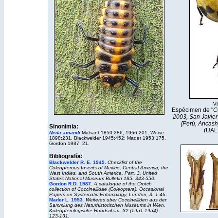
Vi
Espécimen de "
C
2003, San Javier 
[
Perú, Ancash]
Sinonimia:
(UAL
Neda amandi
Mulsant 1850:286, 1966:201, Weise
1898:231, Blackwelder 1945:452; Mader 1953:175,
Gordon 1987: 21.
Bibliografía:
Blackwelder R. E. 1945.
Checklist of the
Coleopterous Insects of Mexico, Central America, the
West Indies, and South America, Part. 3, United
States National Museum Bulletin 185: 343-550.
Gordon R.D. 1987
.
A catalogue of the Crotch
collection of Coccinellidae (Coleoptera).
Occasional
Papers on Systematic Entomology,
London, 3: 1-46.
Mader L. 1953
.
Weiteres uber Coccinelliden aus der
Sammlung des Naturhistorischen Museums in Wien.
Koleopterologische Rundschau, 32 (1951-1954):
123-131.