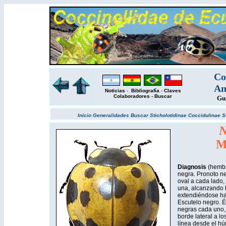
Co
Am
Noticias
-
Bibliografía
-
Claves
Colaboradores
-
Buscar
Gu
Inicio
Generalidades
Buscar
Sticholotidinae
Coccidulinae
S
N
M
Diagnosis
(hembr
negra. Pronoto n
oval a cada lado
una, alcanzando lo
extendiéndose hac
Escutelo negro. É
negras cada uno, 
borde lateral a lo
línea desde el húm