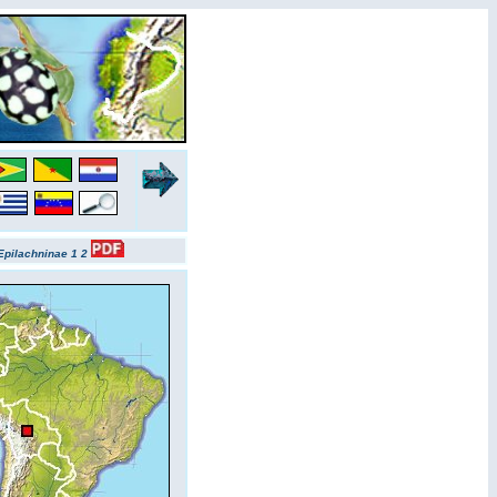
Epilachninae 1
2