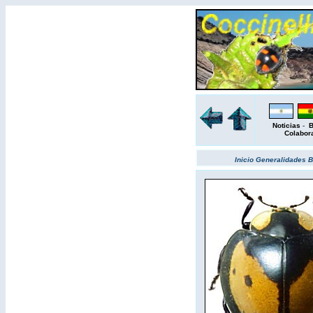
Noticias
-
B
Colabor
Inicio
Generalidades
B