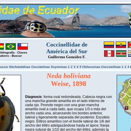
Coccinellidae de
América del Sur
ibliografía
-
Claves
adores
-
Buscar
Guillermo González F.
uscar
Sticholotidinae
Coccidulinae
Scymninae 1
2
3
4
5
Chilocorinae
Coccinellinae 1
2
3
Neda boliviana
Weise, 1898
Diagnosis
: forma oval redondeada. Cabeza negra con
una mancha grande amarilla en el lado interno de
cada ojo. Pronoto negro con una gran mancha
amarilla oval a cada lado, que ocupa 1/3 o más del
ancho cada una, alcanzando los bordes anterior,
lateral y ligeramente separada del posterior. Escutelo
negro. Élitros amarillos con el borde lateral de 1/6 del
ancho del élitro adelgazándose hasta el ápice; franja
negra sutural de 1/10 del ancho del élitro; además la