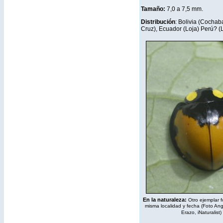
Tamaño:
7,0 a 7,5 mm.
Distribución
: Bolivia (Cocha
Cruz), Ecuador (Loja) Perú? 
En la naturaleza:
Otro ejemplar f
misma localidad y fecha (Foto An
Erazo,
iNaturalist
)