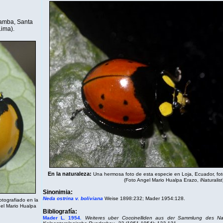
bamba, Santa
(Lima).
En la naturaleza:
Una hermosa foto de esta especie en Loja, Ecuador, fo
(Foto Angel Mario Hualpa Erazo,
iNaturalist
Sinonimia:
Neda ostrina v. boliviana
Weise 1898:232; Mader 1954:128.
otografiado en la
gel Mario Hualpa
Bibliografía:
Mader L. 1954
.
Weiteres uber Coccinelliden aus der Sammlung des Na