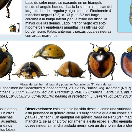
base de color negro se expande en un triángulo
desde el ángulo humeral hasta la sutura a la mitad del
largo, de borde irregular y algo sinuoso. Finalmente 4
manchas negras (2:2), a 1/3 y los 2/3 del largo,
cercana a la franja lateral y en la mitad del disco, la 1
mayor que las demás. Lado inferior negro excepto
hipómeros y epipleuras amarillas, las últimas con
borde negro. Patas, antemas y piezas bucales negras
con áreas marrones.
Vistas dorsal, frontal, lateral y posterior. Variaciones (2): vista dorsal.
Especímen de
"Incachaca (Cochabamba), 20.9.2005, Bolivie, leg. Kondler
" (NMP).
tucana, 2380 m. 8-I-2005. leg.V.M. Diéguez"
(CPMD)
.
2), "
Bolivia, Santa Cruz, dpt.
nes, 18°06'58.3"S, 63°48'02.1"W, beating of vegetation, L. Sekerka lgt. 14.xi.2013
s internas
Observaciones:
esta especie ha sido descrita como una variedad
 En otros
esta pertenece al género
Neda
. Es muy posible que esta especie 
 manchas
patula
(Erichson). Un ejemplar del género
Neda
de Perú (ver imag
n ausentes.
mancha 2, se asigna provisoriamente a esta especie. Otro ejemplar
er datos
posee ninguna mancha aislada negra, con un diseño similar a
Mon
os fotos).