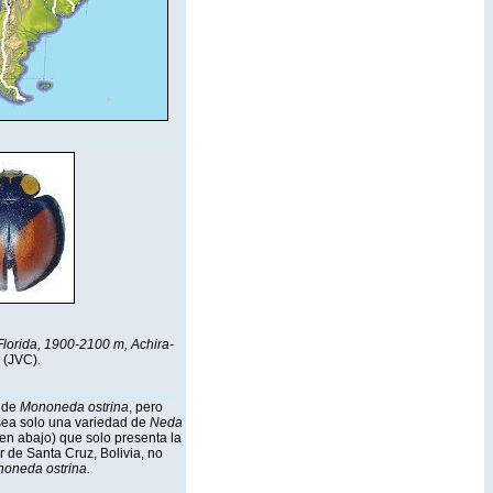
 Florida, 1900-2100 m, Achira-
" (JVC).
 de
Mononeda ostrina
, pero
sea solo una variedad de
Neda
en abajo) que solo presenta la
 de Santa Cruz, Bolivia, no
oneda ostrina.