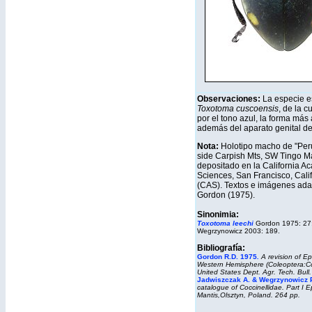
Observaciones:
La especie e
Toxotoma cuscoensis
, de la c
por el tono azul, la forma más
además del aparato genital d
Nota:
Holotipo macho de "Per
side Carpish Mts, SW Tingo Ma
depositado en la California A
Sciences, San Francisco, Cali
(CAS). Textos e imágenes ad
Gordon (1975).
Sinonimia:
Toxotoma leechi
Gordon 1975: 27
Wegrzynowicz 2003: 189.
Bibliografía:
Gordon R.D. 1975
.
A revision of Ep
Western Hemisphere (Coleoptera:Coc
United States Dept. Agr. Tech. Bull
Jadwiszczak A. & Wegrzynowicz 
catalogue of Coccinellidae. Part I E
Mantis,
Olsztyn, Poland. 264 pp.