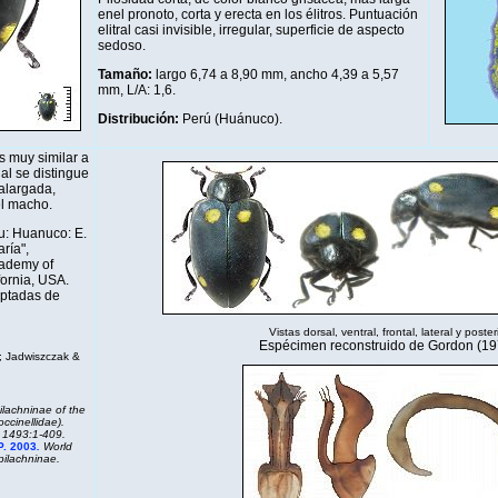
enel pronoto, corta y erecta en los élitros. Puntuación
elitral casi invisible, irregular, superficie de aspecto
sedoso.
Tamaño:
largo 6,74 a 8,90 mm, ancho 4,39 a 5,57
mm, L/A: 1,6.
Distribución
:
Perú (Huánuco).
s muy similar a
ual se distingue
 alargada,
el macho.
u: Huanuco: E.
ría",
cademy of
fornia, USA.
aptadas de
Vistas dorsal, ventral, frontal, lateral y posteri
Espécimen reconstruido de Gordon (19
; Jadwiszczak &
ilachninae of the
cinellidae).
. 1493:1-409.
P. 2003
.
World
pilachninae.