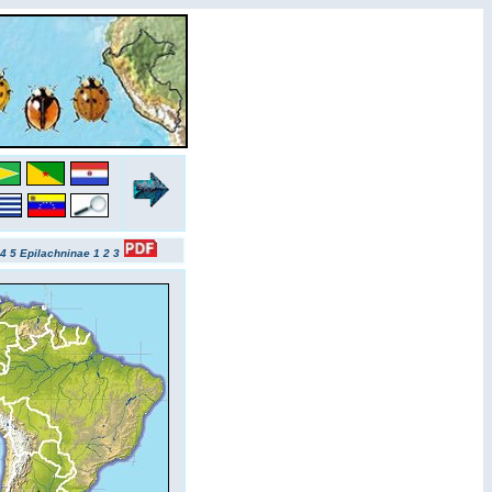
4
5
Epilachninae 1
2
3