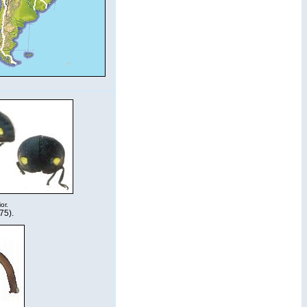
or.
75).