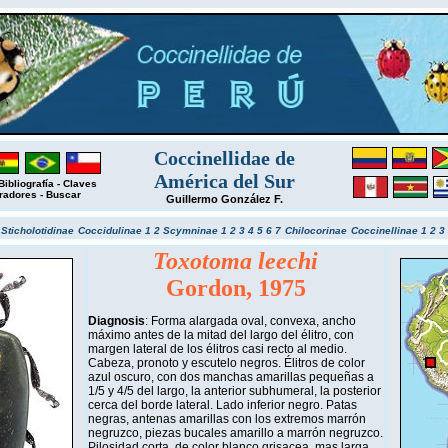
Coccinellidae de
América del Sur
Bibliografía
-
Claves
radores
-
Buscar
Guillermo González F.
r
Sticholotidinae
Coccidulinae 1
2
Scymninae 1
2
3
4
5
6
7
Chilocorinae
Coccinellinae 1
2
3
Toxotoma leechi
Gordon, 1975
Diagnosis
: Forma alargada oval, convexa, ancho
máximo antes de la mitad del largo del élitro, con
margen lateral de los élitros casi recto al medio.
Cabeza, pronoto y escutelo negros. Élitros de color
azul oscuro, con dos manchas amarillas pequeñas a
1/5 y 4/5 del largo, la anterior subhumeral, la posterior
cerca del borde lateral. Lado inferior negro. Patas
negras, antenas amarillas con los extremos marrón
negruzco, piezas bucales amarillo a marrón negruzco.
Pilosidad corta, de color blanco grisacea, mas larga