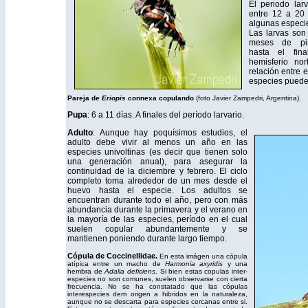
El periodo lar
entre 12 a 20 
algunas especi
Las larvas son
meses de pim
hasta el fin
hemisferio no
relación entre 
especies pueden
Pareja de
Eriopis
connexa copulando
(foto Javier Zampedri, Argentina).
Pupa
: 6 a 11 días. A finales del período larvario.
Adulto
: Aunque hay poquísimos estudios, el
adulto debe vivir al menos un año en las
especies univoltinas (es decir que tienen solo
una generación anual), para asegurar la
continuidad de la diciembre y febrero. El ciclo
completo toma alrededor de un mes desde el
huevo hasta el especie. Los adultos se
encuentran durante todo el año, pero con más
abundancia durante la primavera y el verano en
la mayoría de las especies, período en el cual
suelen copular abundantemente y se
mantienen poniendo durante largo tiempo.
Cópula de Coccinellidae.
En esta imágen una cópula
atípica entre un macho de
Harmonia axyridis
y una
hembra de
Adalia deficiens
. Si bien estas copulas inter-
especies no son comunes, suelen observarse con cierta
frecuencia. No se ha constatado que las cópulas
interespecies dem origen a hibridos en la naturaleza,
aunque no se descarta para especies cercanas entre si.