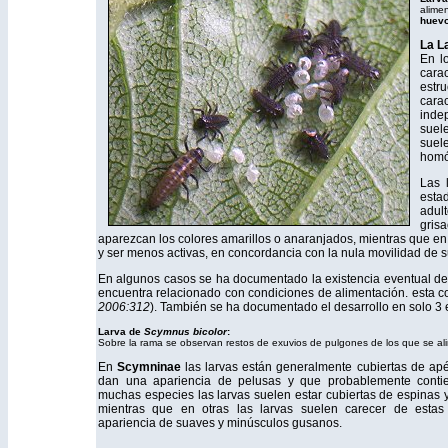
alime
huevo
La L
En l
cara
estr
cara
indep
suel
suel
homó
Las 
esta
adul
gris
aparezcan los colores amarillos o anaranjados, mientras que e
y ser menos activas, en concordancia con la nula movilidad de s
En algunos casos se ha documentado la existencia eventual de
encuentra relacionado con condiciones de alimentación. esta 
2006:312
). También se ha documentado el desarrollo en solo 3 
Larva de
Scymnus bicolor
:
Sobre la rama se observan restos de exuvios de pulgones de los que se al
En
Scymninae
las larvas están generalmente cubiertas de apé
dan una apariencia de pelusas y que probablemente contie
muchas especies las larvas suelen estar cubiertas de espinas y
mientras que en otras las larvas suelen carecer de estas 
apariencia de suaves y minúsculos gusanos.