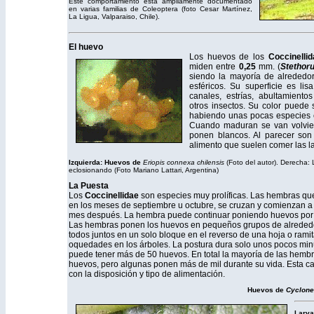
Este comportamiento está ampliamente documentado
en varias familias de Coleoptera (foto Cesar Martínez,
La Ligua, Valparaiso, Chile).
El huevo
Los huevos de los
Coccinellid
miden entre
0,25
mm. (
Stethor
siendo la mayoría de alreded
esféricos. Su superficie es lis
canales, estrías, abultamient
otros insectos. Su color puede 
habiendo unas pocas especies c
Cuando maduran se van volviend
ponen blancos. Al parecer son 
alimento que suelen comer las l
Izquierda: Huevos de
Eriopis connexa chilensis
(Foto del autor). Derecha:
eclosionando (Foto Mariano Lattari, Argentina)
La Puesta
Los
Coccinellidae
son especies muy prolíficas. Las hembras que
en los meses de septiembre u octubre, se cruzan y comienzan 
mes después. La hembra puede continuar poniendo huevos por 
Las hembras ponen los huevos en pequeños grupos de alrededo
todos juntos en un solo bloque en el reverso de una hoja o ramit
oquedades en los árboles. La postura dura solo unos pocos minu
puede tener más de 50 huevos. En total la mayoría de las hemb
huevos, pero algunas ponen más de mil durante su vida. Esta c
con la disposición y tipo de alimentación.
Huevos de
Cyclon
Larva