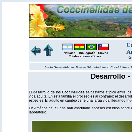
Co
Am
Noticias
-
Bibliografía
-
Claves
Colaboradores
-
Buscar
Gu
|
Inicio
Generalidades
Buscar
Sticholotidinae
Coccidulinae
S
Desarrollo -
El desarrollo de los
Coccinellidae
es bastante atípico entre lo
vida adulta. En esta familia el proceso es al contrario: el desa
especies. El adulto en cambio tiene una larga vida, llegando muc
En América del Sur se han efectuado escasos estudios sobre e
laboratorio.