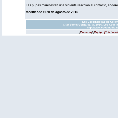
Las pupas manifiestan una violenta reacción al contacto, ende
Modificado el 20 de agosto de 2016.
Las Coccinellidae de Colom
Citar como: González, G.,2016. Los Coccin
http://www.coccinellida
[
Contacto
]
[
Equipo (Colaborad