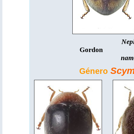
Nep
Gordon
namo
Scym
Género