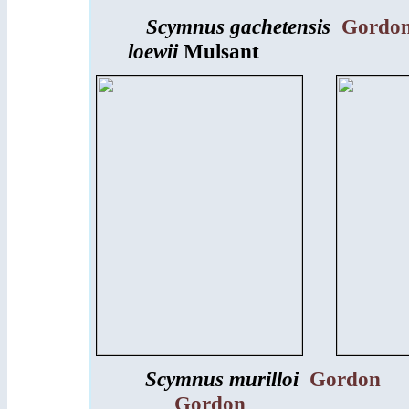
Scymnus gachetensis
Gordo
loewii
Mulsant
Scymnus murilloi
Gordon
Gordon