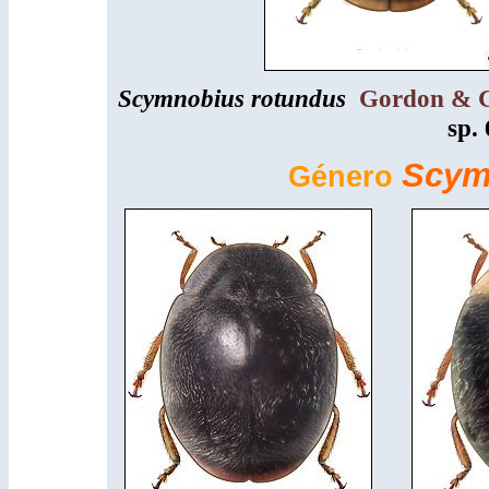
Scymnobiu
s rotundus
Gordon & G
sp. 
Scym
Género