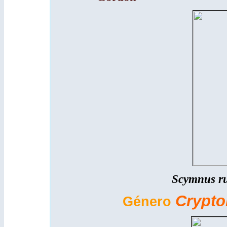
Scymnus r
Crypt
Género