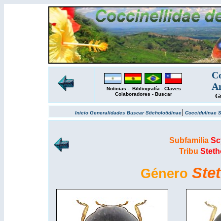
Co
Am
Noticias
-
Bibliografía
-
Claves
Colaboradores
-
Buscar
Gu
|
Inicio
Generalidades
Buscar
Sticholotidinae
Coccidulinae
S
Subfamilia
Sc
Tribu
Steth
Ste
Género