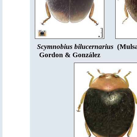
Scymnobius bilucernarius
(Muls
Gordon & González
Scym