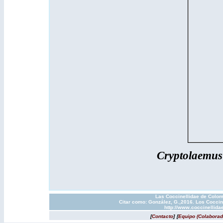
Cryptolaemus
Las Coccinellidae de Colom
Citar como: González, G.,2016. Los Coccin
http://www.coccinellida
[
Contacto
]
[
Equipo (Colaborad