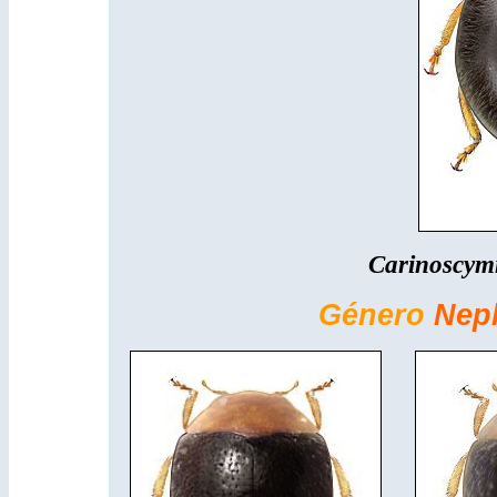
Carinoscym
Género
Nep