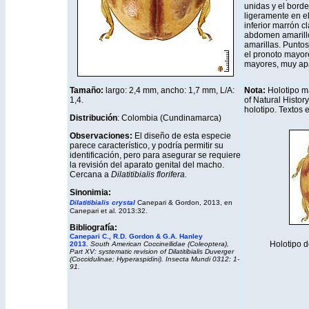
unidas y el borde
ligeramente en e
inferior marrón c
abdomen amarillo
amarillas. Punto
el pronoto mayore
mayores, muy ap
Tamaño:
largo: 2,4 mm, ancho: 1,7 mm, L/A:
Nota:
Holotipo m
1,4.
of Natural Histor
holotipo. Textos
Distribución
: Colombia (Cundinamarca)
Observaciones:
El diseño de esta especie
parece característico, y podría permitir su
identificación, pero para asegurar se requiere
la revisión del aparato genital del macho.
Cercana a
Dilatitibialis florifera.
Sinonimia:
Dilatitibialis crystal
Canepari & Gordon, 2013, en
Canepari et al. 2013:32.
Bibliografía:
Canepari C., R.D. Gordon & G.A. Hanley
Holotipo d
2013
.
South American Coccinellidae (Coleoptera),
Part XV: systematic revision of Dilatitibialis Duverger
(Coccidulinae; Hyperaspidini). Insecta Mundi 0312: 1-
91.