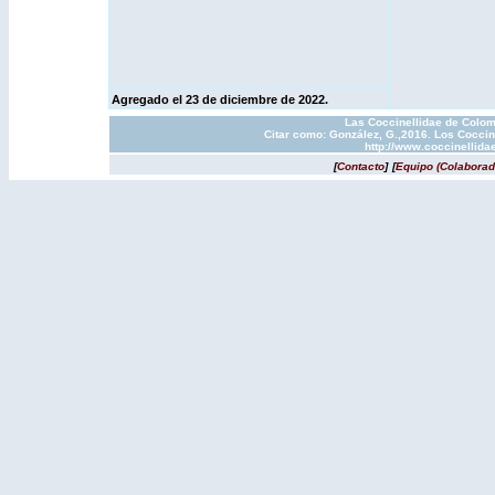
Agregado el 23
de diciembre de 2022.
Las Coccinellidae de Colom
Citar como: González, G.,2016. Los Coccin
http://www.coccinellida
[
Contacto
]
[
Equipo (Colaborad