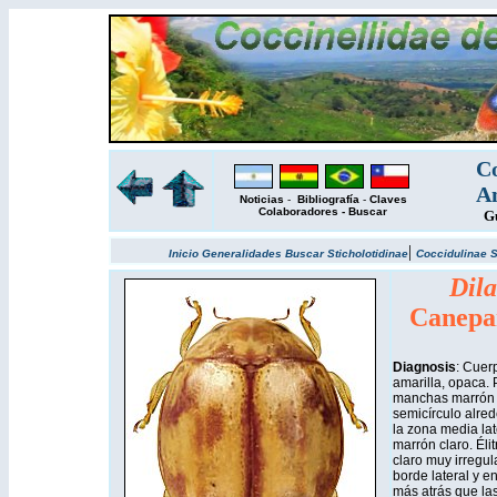
Co
Am
Noticias
-
Bibliografía
-
Claves
Colaboradores
-
Buscar
Gu
|
Inicio
Generalidades
Buscar
Sticholotidinae
Coccidulinae
S
Dila
Canepa
Diagnosis
: Cuer
amarilla, opaca. 
manchas marrón cl
semicírculo alre
la zona media lat
marrón claro. Él
claro muy irregula
borde lateral y e
más atrás que las