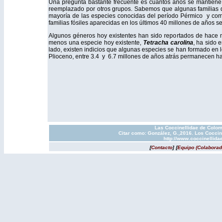
Una pregunta bastante frecuente es cuantos años se mantiene u
reemplazado por otros grupos. Sabemos que algunas familias 
mayoría de las especies conocidas del período Pérmico y comien
familias fósiles aparecidas en los últimos 40 millones de años s
Algunos géneros hoy existentes han sido reportados de hace
menos una especie hoy existente,
Tetracha carolina
, ha sido 
lado, existen indicios que algunas especies se han formado en l
Plioceno, entre 3.4 y 6.7 millones de años atrás permanecen ha
Las Coccinellidae de Colom
Citar como: González, G.,2016. Los Coccin
http://www.coccinellida
[
Contacto
]
[
Equipo (Colaborad