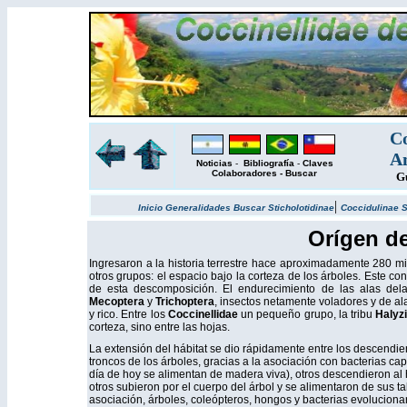
Co
Am
Noticias
-
Bibliografía
-
Claves
Colaboradores
-
Buscar
Gu
|
Inicio
Generalidades
Buscar
Sticholotidinae
Coccidulinae
S
Orígen de
Ingresaron a la historia terrestre hace aproximadamente 280 m
otros grupos: el espacio bajo la corteza de los árboles. Este c
de esta descomposición. El endurecimiento de las alas dela
Mecoptera
y
Trichoptera
, insectos netamente voladores y de al
y rico. Entre los
Coccinellidae
un pequeño grupo, la tribu
Halyzi
corteza, sino entre las hojas.
La extensión del hábitat se dio rápidamente entre los descendie
troncos de los árboles, gracias a la asociación con bacterias cap
día de hoy se alimentan de madera viva), otros descendieron a
otros subieron por el cuerpo del árbol y se alimentaron de sus t
asociación, árboles, coleópteros, hongos y bacterias evoluciona