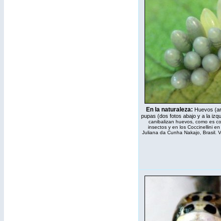
En la naturaleza:
Huevos (arr
pupas (dos fotos abajo y a la izq
canibalizan huevos, como es c
insectos y en los Coccinellini en
Juliana da Cunha Nakajo, Brasil. 