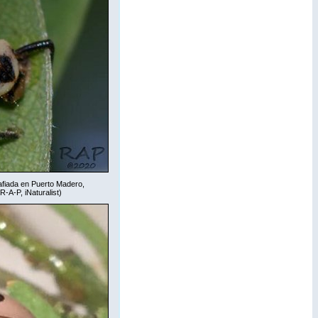
rafiada en Puerto Madero,
 R-A-P,
iNaturalist
)