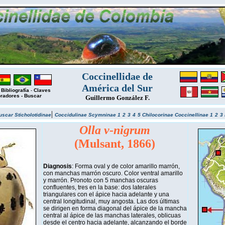
Coccinellidae de
América del Sur
-
Bibliografía
-
Claves
oradores
-
Buscar
Guillermo González F.
|
uscar
Sticholotidinae
Coccidulinae
Scymninae 1
2
3
4
5
Chilocorinae
Coccinellinae 1
2
3
Olla v-nigrum
(Mulsant, 1866)
Diagnosis
: Forma oval y de color amarillo marrón,
con manchas marrón oscuro. Color ventral amarillo
y marrón. Pronoto con 5 manchas oscuras
confluentes, tres en la base: dos laterales
triangulares con el ápice hacia adelante y una
central longitudinal, muy angosta. Las dos últimas
se dirigen en forma diagonal del ápice de la mancha
central al ápice de las manchas laterales, oblicuas
desde el centro hacia adelante, alcanzando el borde