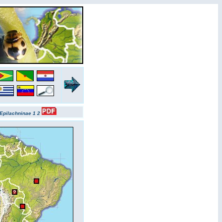
Epilachninae 1
2