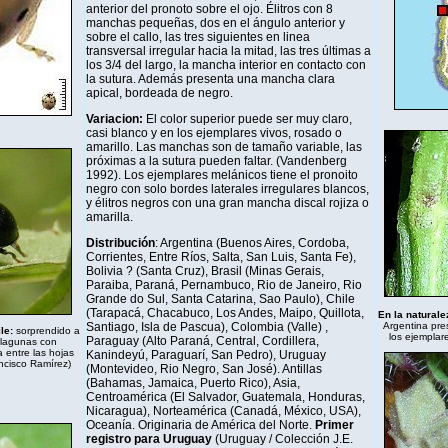
anterior del pronoto sobre el ojo. Élitros con 8
manchas pequeñas, dos en el ángulo anterior y
sobre el callo, las tres siguientes en linea
transversal irregular hacia la mitad, las tres últimas a
los 3/4 del largo, la mancha interior en contacto con
la sutura. Además presenta una mancha clara
apical, bordeada de negro.
Variacion:
El color superior puede ser muy claro,
casi blanco y en los ejemplares vivos, rosado o
amarillo. Las manchas son de tamaño variable, las
próximas a la sutura pueden faltar. (Vandenberg
1992). Los ejemplares melánicos tiene el pronoito
negro con solo bordes laterales irregulares blancos,
y élitros negros con una gran mancha discal rojiza o
amarilla.
Distribución
: Argentina (Buenos Aires, Cordoba,
Corrientes, Entre Ríos, Salta, San Luis, Santa Fe),
Bolivia ? (Santa Cruz), Brasil (Minas Gerais,
Paraiba, Paraná, Pernambuco, Rio de Janeiro, Rio
Grande do Sul, Santa Catarina, Sao Paulo), Chile
(Tarapacá, Chacabuco, Los Andes, Maipo, Quillota,
En la naturale
Santiago, Isla de Pascua), Colombia (Valle) ,
Argentina pre
ile:
sorprendido a
los ejemplar
Paraguay (Alto Paraná, Central, Cordillera,
 lagunas con
 entre las hojas
Kanindeyú, Paraguarí, San Pedro), Uruguay
ncisco Ramírez)
(Montevideo, Rio Negro, San José). Antillas
(Bahamas, Jamaica, Puerto Rico), Asia,
Centroamérica (El Salvador, Guatemala, Honduras,
Nicaragua), Norteamérica (Canadá, México, USA),
Oceanía. Originaria de América del Norte.
Primer
registro para Uruguay
(Uruguay / Colección J.E.