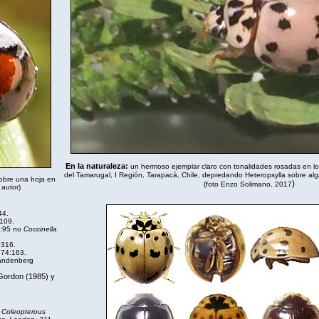
En la naturaleza:
un hermoso ejemplar claro con tonalidades rosadas en los
del Tamarugal, I Región, Tarapacá, Chile, depredando Heteropsylla sobre al
obre una hoja en
)
(foto Enzo Solimano, 2017
 autor)
44.
109.
4:95 no
Coccinella
:316.
874:163.
Vandenberg
Gordon (1985) y
e Coleopterous