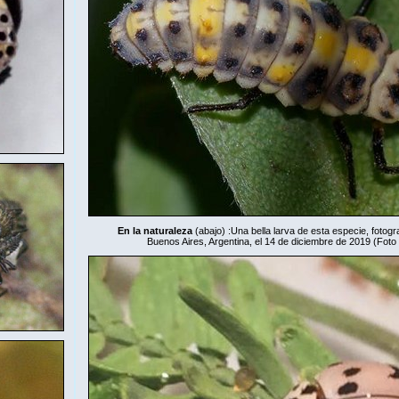
En la naturaleza
(abajo)
:
Una bella larva de esta especie, fotog
Buenos Aires, Argentina, el 14 de diciembre de 2019 (Foto