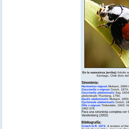
En la naturaleza (arriba):
Adulto s
Santiago, Chile (foto del
Sinonimia:
Harmoniav-nigrum
Mulsant, 1866:
Coccinella v-nigrum
Crotch, 1874:
Coccinella
abdominalis
Say, 182
abdominalis
Thunberg, 1794.
Daulis abdominalis
Mulsant, 1850
Cycloneda abdominalis
Crotch, 1
Olla v-nigrum
Timberlake, 1943; 
1992:378.
Para una sinonimia completa ver 
Vandenberg (2002)
Bibliografía:
Crotch G.R. 1874.
A revision of th