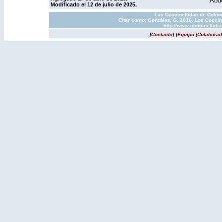
Abdo
Modificado el 12 de julio de 2025.
Las Coccinellidae de Colom
Citar como: González, G.,2016. Los Coccin
http://www.coccinellida
[
Contacto
]
[
Equipo (Colaborad