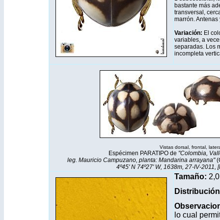
bastante más ade
transversal, cerca
marrón. Antenas 
Variación:
El co
variables, a vece
separadas. Los m
incompleta vertic
Vistas dorsal, frontal,
later
Espécimen PARATIPO de
"Colombia, Vall
leg. Mauricio Campuzano, planta: Mandarina arrayana"
(
4º45' N 74º27' W, 1638m, 27-IV-2011, [
Tamaño:
2,0
Distribución
Observacio
lo cual permi