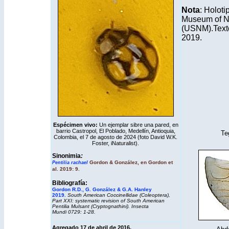
Nota
: Holot
Museum of Na
(USNM).Text
2019.
Espécimen vivo:
Un ejemplar sibre una pared, en
barrio Castropol, El Poblado, Medellín, Antioquia,
Te
Colombia, el 7 de agosto de 2024 (foto David W.K.
Foster,
iNaturalist
).
Sinonimia
:
Gordon & González, en Gordon et
Pentilia rachael
al. 2019: 9.
Bibliografía:
Gordon R.D., G. González & G.A. Hanley
2019.
South American Coccinellidae (Coleoptera),
Part XXI: systematic revision of South American
Pentilia Mulsant (Cryptognathini). Insecta
Mundi 0729: 1-28.
Agregado 17 de abril de 2016.