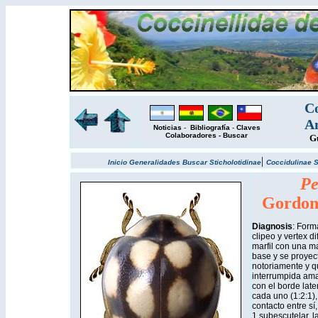
Co
Am
Noticias
-
Bibliografía
-
Claves
Colaboradores
-
Buscar
Gu
|
Inicio
Generalidades
Buscar
Sticholotidinae
Coccidulinae
S
Pe
Gordon
Diagnosis
: Form
clipeo y vertex 
marfil con una m
base y se proyec
notoriamente y q
interrumpida amar
con el borde lat
cada uno (1:2:1)
contacto entre sí
1 subescutelar, l