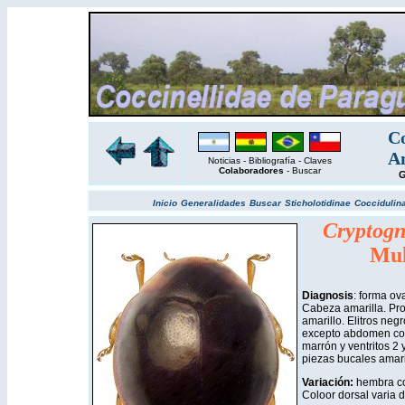
Co
Am
Noticias
-
Bibliografía
-
Claves
Colaboradores
-
Buscar
G
Inicio
Generalidades
Buscar
Sticholotidinae
Coccidulin
Cryptogn
Mul
Diagnosis
: forma ov
Cabeza amarilla. Pro
amarillo. Elitros negr
excepto abdomen con 
marrón y ventritos 2 
piezas bucales amari
Variación:
hembra co
Coloor dorsal varia 