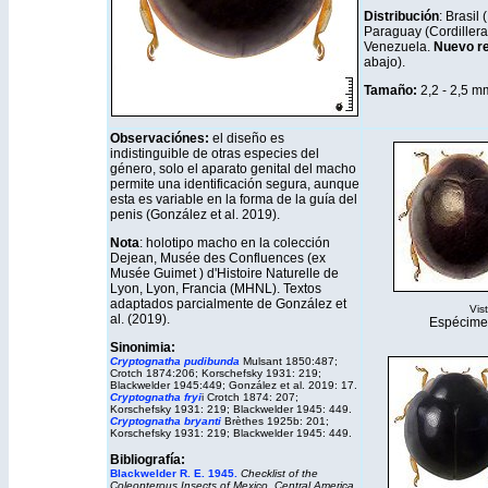
Distribución
: Brasil
Paraguay (Cordillera
Venezuela.
Nuevo re
abajo).
Tamaño:
2,2 - 2,5 m
Observaciónes:
el diseño es
indistinguible de otras especies del
género, solo el aparato genital del macho
permite una identificación segura, aunque
esta es variable en la forma de la guía del
penis (González et al. 2019).
Nota
: holotipo macho en la colección
Dejean, Musée des Confluences (ex
Musée Guimet ) d'Histoire Naturelle de
Lyon, Lyon, Francia (MHNL). Textos
adaptados parcialmente de González et
Vis
al. (2019).
Espécime
Sinonimia:
Cryptognatha pudibunda
Mulsant 1850:487;
Crotch 1874:206; Korschefsky 1931: 219;
Blackwelder 1945:449; González et al. 2019: 17.
Cryptognatha fryi
i Crotch 1874: 207;
Korschefsky 1931: 219; Blackwelder 1945: 449.
Cryptognatha bryanti
Brèthes 1925b: 201;
Korschefsky 1931: 219; Blackwelder 1945: 449.
Bibliografía:
Blackwelder R. E. 1945.
Checklist of the
Coleopterous Insects of Mexico, Central America,