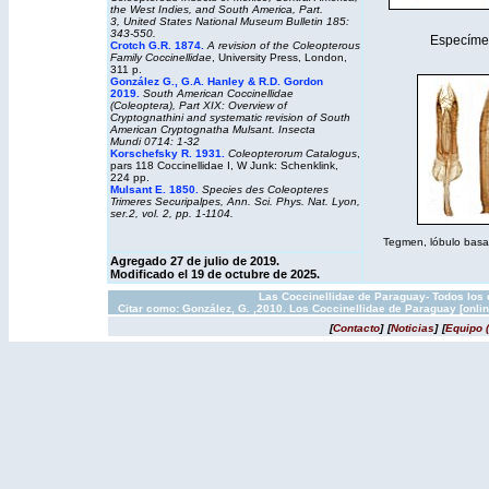
the West Indies, and South America, Part.
3, United States National Museum Bulletin 185:
343-550.
Especíme
Crotch G.R. 1874.
A revision of the Coleopterous
Family Coccinellidae
, University Press, London,
311 p.
González G., G.A. Hanley & R.D. Gordon
2019.
South American Coccinellidae
(Coleoptera), Part XIX: Overview of
Cryptognathini and systematic revision of South
American Cryptognatha Mulsant. Insecta
Mundi 0714: 1-32
Korschefsky R. 1931.
Coleopterorum Catalogus
,
pars 118 Coccinellidae I, W Junk: Schenklink,
224 pp.
Mulsant E. 1850.
Species des Coleopteres
Trimeres Securipalpes, Ann. Sci. Phys. Nat. Lyon,
ser.2, vol. 2, pp. 1-1104.
Tegmen, lóbulo basal y
Agregado 27 de julio de 2019.
Modificado el 19 de octubre de 2025.
Las Coccinellidae de Paraguay- Todos los 
Citar como: González, G. ,2010. Los Coccinellidae de Paraguay [onli
[
Contacto
]
[
Noticias
]
[
Equipo 