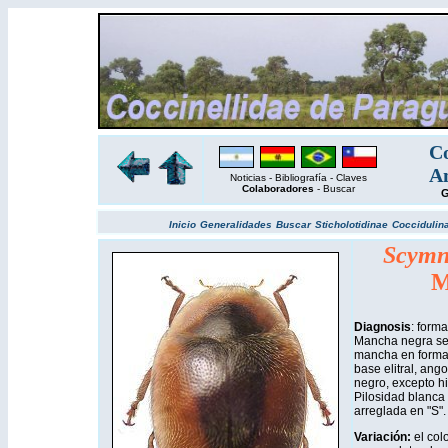
Co
Am
Noticias
-
Bibliografía
-
Claves
Colaboradores
-
Buscar
G
Inicio
Generalidades
Buscar
Sticholotidinae
Coccidulin
Scymnu
M
Diagnosis
: forma
Mancha negra semi
mancha en forma 
base elitral, ang
negro, excepto h
Pilosidad blanca
arreglada en "S".
Variación:
el col