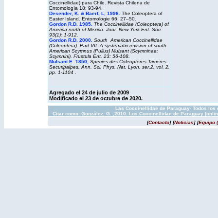
Coccinellidae) para Chile. Revista Chilena de
Entomología 18: 93-94.
Desender, K. & Baert, L, 1996.
The Coleoptera of
Easter Island. Entomologie 66: 27–50.
Gordon R.D. 1985.
The Coccinellidae (Coleoptera) of
America north of Mexico. Jour. New York Ent. Soc.
93(1): 1-912.
Gordon R.D. 2000
.
South American Coccinellidae
(Coleoptera). Part VII: A systematic revision of south
American Scymnus (Pullus) Mulsant (Scymninae:
Scymnini). Frustula Ent. 23: 56-108.
Mulsant E. 1850
,
Species des Coleopteres Trimeres
Securipalpes, Ann. Sci. Phys. Nat. Lyon, ser.2, vol. 2,
pp. 1-1104 .
Agregado el 24 de julio de 2009
Modificado el 23 de octubre de 2020.
Las Coccinellidae de Paraguay- Todos los 
Citar como: González, G. ,2010. Los Coccinellidae de Paraguay [onli
[
Contacto
]
[
Noticias
]
[
Equipo 