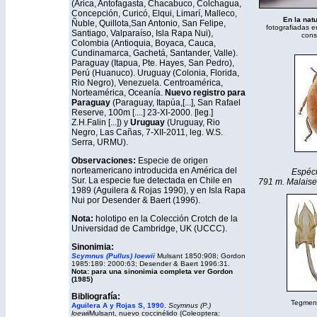
(Arica, Antofagasta, Chacabuco, Colchagua,
Concepción, Curicó, Elqui, Limarí, Malleco,
En la natu
Ñuble, Quillota,San Antonio, San Felipe,
fotografiadas e
Santiago, Valparaíso, Isla Rapa Nui),
cons
Colombia (Antioquia, Boyaca, Cauca,
Cundinamarca, Gachetá, Santander, Valle).
Paraguay (Itapua, Pte. Hayes, San Pedro),
Perú (Huanuco). Uruguay (Colonia, Florida,
Rio Negro), Venezuela. Centroamérica,
Norteamérica, Oceanía.
Nuevo registro para
Paraguay
(Paraguay, Itapúa,[...], San Rafael
Reserve, 100m [....] 23-XI-2000. [leg.]
Z.H.Falin [...]) y
Uruguay
(Uruguay, Rio
Negro, Las Cañas, 7-XII-2011, leg. W.S.
Serra, URMU).
Observaciones:
Especie de origen
norteamericano introducida en América del
Espéci
Sur. La especie fue detectada en Chile en
791 m. Malaise t
1989 (Aguilera & Rojas 1990), y en Isla Rapa
Nui por Desender & Baert (1996).
Nota:
holotipo en la Colección Crotch de la
Universidad de Cambridge, UK (UCCC).
Sinonimia:
Scymnus (Pullus) loewii
Mulsant 1850:908; Gordon
1985:189: 2000:63;
Desender & Baert 1996:31.
Nota: para una sinonimia completa ver Gordon
(1985)
Bibliografía:
Tegmen y
Aguilera A y Rojas S, 1990.
Scymnus (P.)
loewii
Mulsant, nuevo coccinélido (Coleoptera: