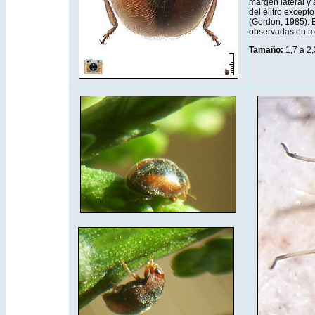
margen lateral y a
del élitro excep
(Gordon, 1985). 
observadas en ma
Tamaño:
1,7 a 2