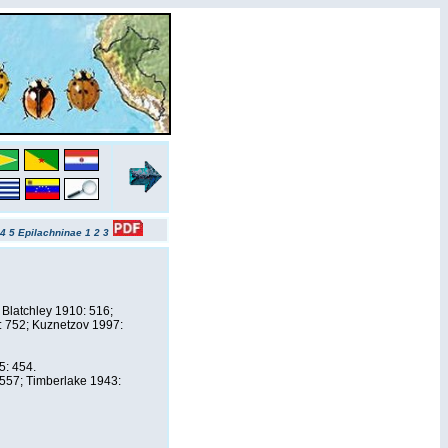
4
5
Epilachninae 1
2
3
Blatchley 1910: 516;
: 752; Kuznetzov 1997:
5: 454.
 557; Timberlake 1943: