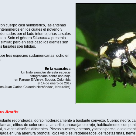
con cuerpo casi hemisférico, las antenas
ntenómeros en los cuales el noveno y
dentados por el lado interno, uñas tarsales
ado. Solo el género
Discotoma
presenta
similar, pero en este caso los dientes son
s tarsales son bífidas.
por tres especies sudamericanas, ocho en
s.
En la naturaleza
:
Un lindo ejemplar de esta especie,
fotografiada sobre una hoja,
en Parque El Virrey, Bogota, Colombia,
el 14 de enero de 2017
foto Juan Carlos Caicedo Hernández,
iNaturalist
).
ero
Anatis
astante redondeada, dorso moderadamente a bastante convexo, Cuerpo negro, ca
ancas, élitros de color crema, amarillo, anaranjado o rojo, habitualmente con punt
cal, a veces diseños diferentes. Piezas bucales, antenas, y tarsos parcial o totalme
ajada en una abertura pronotal, ojos visibles, redondeados, de facetas finas, frente