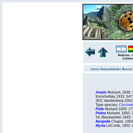
Noticias
-
Colabo
Inicio
Generalidades
Busca
Anatis
Mulsant, 1846: 
Korschefsky 1932: 547;
303; Vandenberg 2002:
Type-species;
Coccinel
Palla
Mulsant 1850: 273
Pelina
Mulsant, 1850: 
54; Blackwelder 1945: 
Neopalla
Chapin, 1955
Myzia
LeConte, 1852: (