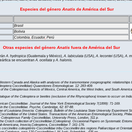
Especies
del género
Anatis
de América del Sur
Brasil
Bolivia
Colombia
,
Ecuador
,
Perú
pecies
del género
Anatis
fuera de América del Sur
trán
A. hydropica
(Guatemala y México),
A. labiculata
(USA),
A. lecontei
(USA),
A. m
leártica se encuentran
A. ocellata
y
A. halonis.
 Western Canada and Alaska with analyses of the transmontane zoogeographic relationships b
leoptera Coccinellidae) Quaestiones Entomologicae. 12: 283-409.
 of the Coleopterous Insects of Mexico, Central America, the West Indies, and South America,
atalogue of the Coleoptera or beetles (exclusive of the Rhyncophora) known to occurr on India
rican Coccinellidae. Journal of the New York Entomological Society 7(1899): 71-169.
n the Coccinellidae. Psyche, Cambridge, 62: 87-88.
e of Louisiana (Insecta: Coleoptera). Bulletin of the Louisiana State University Experiment St
Coccinellidae of the United States. Transactions of the American Entomological Society, Phila
e Coleopterous Family Coccinellidae, University Press, London, 311 p.
the Crotch collection of Coccinellidae (Coleoptera). Occasional Papers on Systematic Entomo
li-Americana, Insecta,Coleoptera, Coccinellidae 7: 161-176.
 coccinelles coleoptérès-Coccinellidae tribu Coccinellini des regions Paléarctique et Orientale
m Catalogus, pars 120 Coccinellidae I, W Junk: Schenklink, 435 pp.