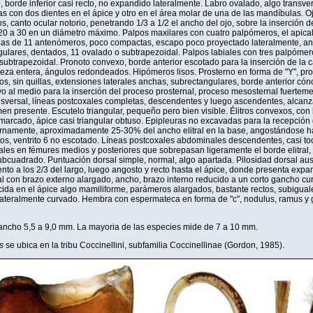
 borde inferior casi recto, no expandido lateralmente. Labro ovalado, algo transve
as con dos dientes en el ápice y otro en el área molar de una de las mandíbulas. 
, canto ocular notorio, penetrando 1/3 a 1/2 el ancho del ojo, sobre la inserción d
a 30 en un diámetro máximo. Palpos maxilares con cuatro palpómeros, el apical 
nas de 11 antenómeros, poco compactas, escapo poco proyectado lateralmente, an
gulares, dentados, 11 ovalado o subtrapezoidal. Palpos labiales con tres palpómer
 subtrapezoidal. Pronoto convexo, borde anterior escotado para la inserción de la
beza entera, ángulos redondeados. Hipómeros lisos. Prosterno en forma de "Y", pr
, sin quillas, extensiones laterales anchas, subrectangulares, borde anterior cón
o al medio para la inserción del proceso prosternal, proceso mesosternal fuerteme
ansversal, líneas postcoxales completas, descendentes y luego ascendentes, alcanz
rimen presente. Escutelo triangular, pequeño pero bien visible. Élitros convexos, co
arcado, ápice casi triangular obtuso. Epipleuras no excavadas para la recepción 
rnamente, aproximadamente 25-30% del ancho elitral en la base, angostándose ha
os, ventrito 6 no escotado. Líneas postcoxales abdominales descendentes, casi to
biales en fémures medios y posteriores que sobrepasan ligeramente el borde elitral,
ubcuadrado. Puntuación dorsal simple, normal, algo apartada. Pilosidad dorsal aus
to a los 2/3 del largo, luego angosto y recto hasta el ápice, donde presenta e
al con brazo externo alargado, ancho, brazo interno reducido a un corto gancho cu
ida en el ápice algo mamiliforme, parámeros alargados, bastante rectos, subiguale
 lateralmente curvado. Hembra con espermateca en forma de "c", nodulus, ramus y 
ancho 5,5 a 9,0 mm. La mayoria de las especies mide de 7 a 10 mm.
s
se ubica en la tribu Coccinellini, subfamilia Coccinellinae (Gordon, 1985).