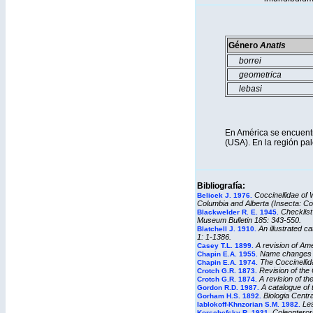
Género
Anatis
borrei
geometrica
lebasi
Otras es
En América se encuen
(USA). En la región pa
Bibliografía:
Coccinellidae of
Belicek J. 1976.
Columbia and Alberta (Insecta: Co
Checklist
Blackwelder R. E. 1945.
Museum Bulletin 185: 343-550.
An illustrated c
Blatchell J. 1910.
1: 1-1386.
A revision of Ame
Casey T.L. 1899.
Name changes i
Chapin E.A. 1955.
The Coccinellida
Chapin E.A. 1974.
Revision of the 
Crotch G.R. 1873.
A revision of th
Crotch G.R. 1874.
A catalogue of 
Gordon R.D. 1987.
Biologia Centra
Gorham H.S. 1892.
Les
Iablokoff-Khnzorian S.M. 1982.
Coleopteroru
Korschefsky R. 1931.