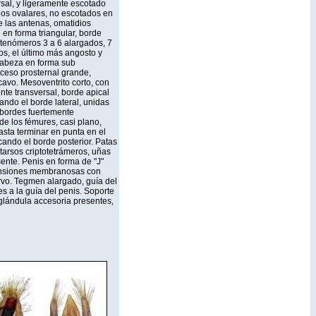
rsal, y ligeramente escotado
Ojos ovalares, no escotados en
e las antenas, omatidios
en forma triangular, borde
tenómeros 3 a 6 alargados, 7
os, el último más angosto y
 cabeza en forma sub
oceso prosternal grande,
cavo. Mesoventrito corto, con
nte transversal, borde apical
ando el borde lateral, unidas
n bordes fuertemente
de los fémures, casi plano,
sta terminar en punta en el
cando el borde posterior. Patas
 tarsos criptotetrámeros, uñas
ente. Penis en forma de "J"
xpansiones membranosas con
rvo. Tegmen alargado, guía del
s a la guía del penis. Soporte
glándula accesoria presentes,