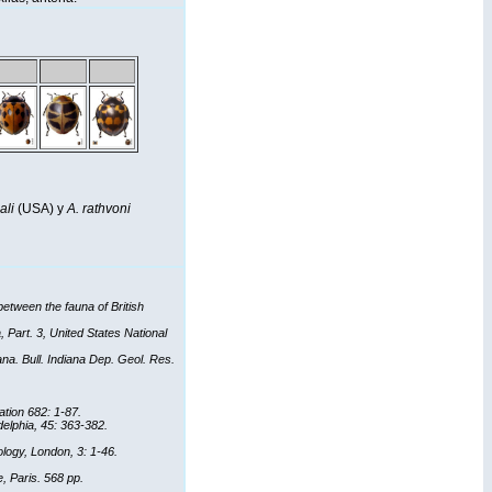
ali
(USA) y
A. rathvoni
etween the fauna of British
 Part. 3, United States National
na. Bull. Indiana Dep. Geol. Res.
ation 682: 1-87.
delphia, 45: 363-382.
logy, London, 3: 1-46.
, Paris. 568 pp.