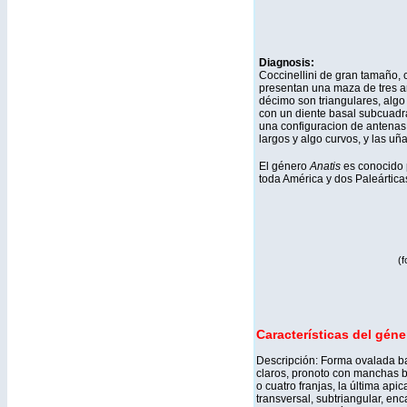
Diagnosis:
Coccinellini de gran tamaño, 
presentan una maza de tres a
décimo son triangulares, algo 
con un diente basal subcuadr
una configuracion de antenas 
largos y algo curvos, y las uña
El género
Anatis
es conocido 
toda América y dos Paleártica
(
Características del gén
Descripción: Forma ovalada b
claros, pronoto con manchas bl
o cuatro franjas, la última api
transversal, subtriangular, enc