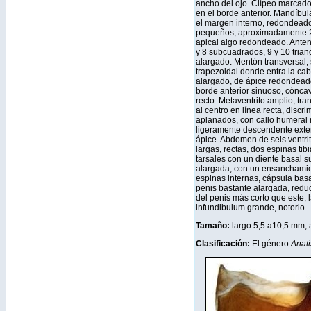
ancho del ojo. Clípeo marcado,
en el borde anterior. Mandíbul
el margen interno, redondeados
pequeños, aproximadamente 20 
apical algo redondeado. Ante
y 8 subcuadrados, 9 y 10 trian
alargado. Mentón transversal,
trapezoidal donde entra la ca
alargado, de ápice redondeados
borde anterior sinuoso, cóncav
recto. Metaventrito amplio, tr
al centro en línea recta, disc
aplanados, con callo humeral m
ligeramente descendente exte
ápice. Abdomen de seis ventrit
largas, rectas, dos espinas ti
tarsales con un diente basal s
alargada, con un ensanchamien
espinas internas, cápsula bas
penis bastante alargada, reduc
del penis más corto que este,
infundibulum grande, notorio.
Tamaño:
largo.5,5 a10,5 mm, 
Clasificación:
El género
Anati