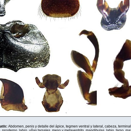
atis
:
Abdomen, penis y detalle del ápice, tegmen ventral y lateral, cabeza, termin
 prosterno, labro, uñas tarsales, meso y metaventrito, mandibulas, labio, tarso, ma