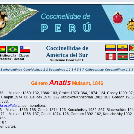
Coccinellidae de
América del Sur
Bibliografía
-
Claves
radores
-
Buscar
Guillermo González F.
r
Sticholotidinae
Coccidulinae 1
2
Scymninae 1
2
3
4
5
6
7
Chilocorinae
Coccinellinae 1
2
3
Anatis
Género
Mulsant, 1846
33.— Mulsant 1850: 132, 1866: 103; Crotch 1873: 364, 1874: 124; Casey 1899: 97; 
 Chapin 1974: 68; Belicek 1976: 322; lablokoff-Khnzorian 1982: 303; Gordon 1985
 388.
la ocellata
L., por monotipia.
.‒ Mulsant 1866: 188; Crotch 1874: 126; Korschefsky 1932: 557; Blackwelder 194
271.‒ Mulsant 1866: 187; Crotch 1874: 126; Gorham 1892: 162; Korschefsky 1932:
455.
: 87.
en parte).